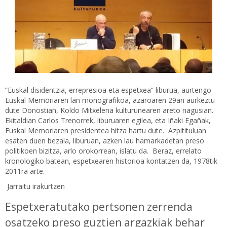
“Euskal disidentzia, errepresioa eta espetxea” liburua, aurtengo
Euskal Memoriaren lan monografikoa, azaroaren 29an aurkeztu
dute Donostian, Koldo Mitxelena kulturunearen areto nagusian.
Ekitaldian Carlos Trenorrek, liburuaren egilea, eta Iñaki Egañak,
Euskal Memoriaren presidentea hitza hartu dute. Azpitituluan
esaten duen bezala, liburuan, azken lau hamarkadetan preso
politikoen bizitza, arlo orokorrean, islatu da. Beraz, errelato
kronologiko batean, espetxearen historioa kontatzen da, 1978tik
2011ra arte.
Jarraitu irakurtzen
Espetxeratutako pertsonen zerrenda
osatzeko preso guztien argazkiak behar