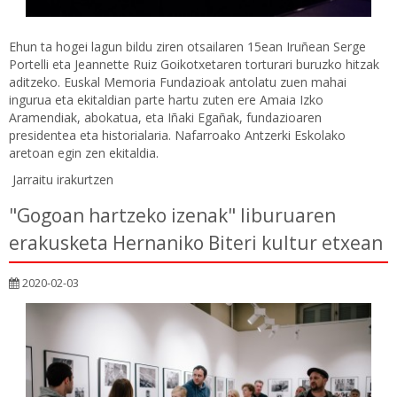
Ehun ta hogei lagun bildu ziren otsailaren 15ean Iruñean Serge
Portelli eta Jeannette Ruiz Goikotxetaren torturari buruzko hitzak
aditzeko. Euskal Memoria Fundazioak antolatu zuen mahai
ingurua eta ekitaldian parte hartu zuten ere Amaia Izko
Aramendiak, abokatua, eta Iñaki Egañak, fundazioaren
presidentea eta historialaria. Nafarroako Antzerki Eskolako
aretoan egin zen ekitaldia.
Jarraitu irakurtzen
"Gogoan hartzeko izenak" liburuaren
erakusketa Hernaniko Biteri kultur etxean
2020-02-03