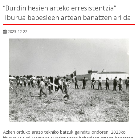
“Burdin hesien arteko erresistentzia”
liburua babesleen artean banatzen ari da
2023-12-22
Azken orduko arazo tekniko batzuk gainditu ondoren, 2023ko