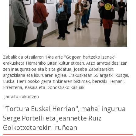
Zabalik da otsailaren 14ra arte "Gogoan hartzeko izenak"
erakusketa Hernaniko Biteri kultur etxean. Atzo arratsaldez izan
zen inaugurazioa eta bisita gidatua, Joseba Zabalzarekin,
argazkilaria eta liburuaren egilea. Erakusketan 55 argazki ikusgai,
Euskal Herri osoko gerra zinkinaren biktimak, bereziki Hernani,
Errenteria, Pasaia eta Donostiako kasuak.
Jarraitu irakurtzen
"Tortura Euskal Herrian", mahai ingurua
Serge Portelli eta Jeannette Ruiz
Goikotxetarekin Iruñean