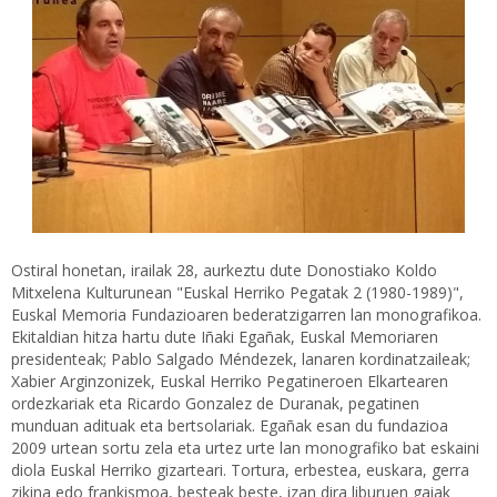
Ostiral honetan, irailak 28, aurkeztu dute Donostiako Koldo
Mitxelena Kulturunean "Euskal Herriko Pegatak 2 (1980-1989)",
Euskal Memoria Fundazioaren bederatzigarren lan monografikoa.
Ekitaldian hitza hartu dute Iñaki Egañak, Euskal Memoriaren
presidenteak; Pablo Salgado Méndezek, lanaren kordinatzaileak;
Xabier Arginzonizek, Euskal Herriko Pegatineroen Elkartearen
ordezkariak eta Ricardo Gonzalez de Duranak, pegatinen
munduan adituak eta bertsolariak. Egañak esan du fundazioa
2009 urtean sortu zela eta urtez urte lan monografiko bat eskaini
diola Euskal Herriko gizarteari. Tortura, erbestea, euskara, gerra
zikina edo frankismoa, besteak beste, izan dira liburuen gaiak