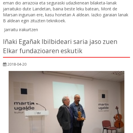
eman dio arrazoia eta seguraski udazkenean bilaketa-lanak
jarraituko dute Landetan, baina beste leku batean, Mont de
Marsan inguruan ere, kasu honetan A aldean. Iazko garaian lanak
B aldean egin zituzten teknikoek.
Jarraitu irakurtzen
Iñaki Egañak Ibilbideari saria jaso zuen
Elkar fundazioaren eskutik
2018-04-20