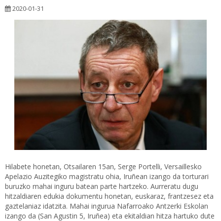
2020-01-31
Hilabete honetan, Otsailaren 15an, Serge Portelli, Versaillesko
Apelazio Auzitegiko magistratu ohia, Iruñean izango da torturari
buruzko mahai inguru batean parte hartzeko. Aurreratu dugu
hitzaldiaren edukia dokumentu honetan, euskaraz, frantzesez eta
gaztelaniaz idatzita. Mahai ingurua Nafarroako Antzerki Eskolan
izango da (San Agustin 5, Iruñea) eta ekitaldian hitza hartuko dute