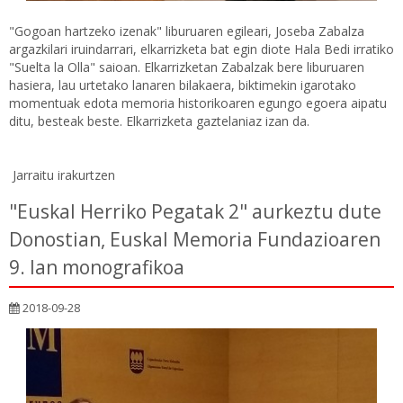
"Gogoan hartzeko izenak" liburuaren egileari, Joseba Zabalza
argazkilari iruindarrari, elkarrizketa bat egin diote Hala Bedi irratiko
"Suelta la Olla" saioan. Elkarrizketan Zabalzak bere liburuaren
hasiera, lau urtetako lanaren bilakaera, biktimekin igarotako
momentuak edota memoria historikoaren egungo egoera aipatu
ditu, besteak beste. Elkarrizketa gaztelaniaz izan da.
Jarraitu irakurtzen
"Euskal Herriko Pegatak 2" aurkeztu dute
Donostian, Euskal Memoria Fundazioaren
9. lan monografikoa
2018-09-28