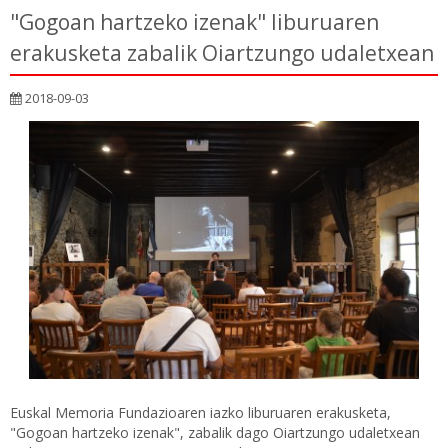
"Gogoan hartzeko izenak" liburuaren
erakusketa zabalik Oiartzungo udaletxean
2018-09-03
Euskal Memoria Fundazioaren iazko liburuaren erakusketa,
"Gogoan hartzeko izenak", zabalik dago Oiartzungo udaletxean