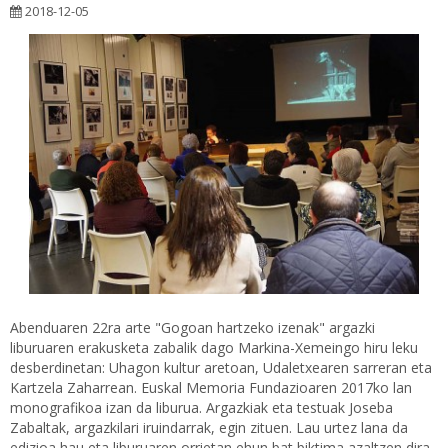
2018-12-05
Abenduaren 22ra arte "Gogoan hartzeko izenak" argazki
liburuaren erakusketa zabalik dago Markina-Xemeingo hiru leku
desberdinetan: Uhagon kultur aretoan, Udaletxearen sarreran eta
Kartzela Zaharrean. Euskal Memoria Fundazioaren 2017ko lan
monografikoa izan da liburua. Argazkiak eta testuak Joseba
Zabaltak, argazkilari iruindarrak, egin zituen. Lau urtez lana da
edizioa hau eta liburuaren orrietan ehun bat biktima azaltzen dira,