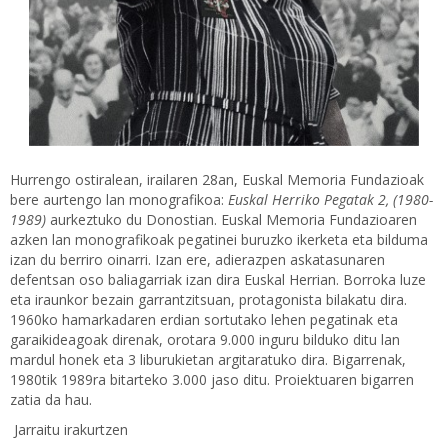
Hurrengo ostiralean, irailaren 28an, Euskal Memoria Fundazioak
bere aurtengo lan monografikoa:
Euskal Herriko
Pegatak 2, (1980-
1989)
aurkeztuko du Donostian. Euskal Memoria Fundazioaren
azken lan monografikoak pegatinei buruzko ikerketa eta bilduma
izan du berriro oinarri. Izan ere, adierazpen askatasunaren
defentsan oso baliagarriak izan dira Euskal Herrian. Borroka luze
eta iraunkor bezain garrantzitsuan, protagonista bilakatu dira.
1960ko hamarkadaren erdian sortutako lehen pegatinak eta
garaikideagoak direnak, orotara 9.000 inguru bilduko ditu lan
mardul honek eta 3 liburukietan argitaratuko dira. Bigarrenak,
1980tik 1989ra bitarteko 3.000 jaso ditu. Proiektuaren bigarren
zatia da hau.
Jarraitu irakurtzen