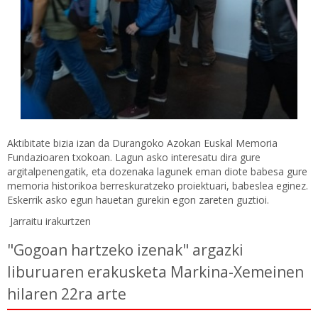
Aktibitate bizia izan da Durangoko Azokan Euskal Memoria
Fundazioaren txokoan. Lagun asko interesatu dira gure
argitalpenengatik, eta dozenaka lagunek eman diote babesa gure
memoria historikoa berreskuratzeko proiektuari, babeslea eginez.
Eskerrik asko egun hauetan gurekin egon zareten guztioi.
Jarraitu irakurtzen
"Gogoan hartzeko izenak" argazki
liburuaren erakusketa Markina-Xemeinen
hilaren 22ra arte