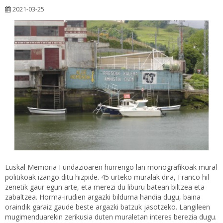
2021-03-25
Euskal Memoria Fundazioaren hurrengo lan monografikoak mural
politikoak izango ditu hizpide. 45 urteko muralak dira, Franco hil
zenetik gaur egun arte, eta merezi du liburu batean biltzea eta
zabaltzea. Horma-irudien argazki bilduma handia dugu, baina
oraindik garaiz gaude beste argazki batzuk jasotzeko. Langileen
mugimenduarekin zerikusia duten muraletan interes berezia dugu.