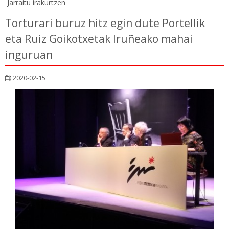
Jarraitu irakurtzen
Torturari buruz hitz egin dute Portellik
eta Ruiz Goikotxetak Iruñeako mahai
inguruan
2020-02-15