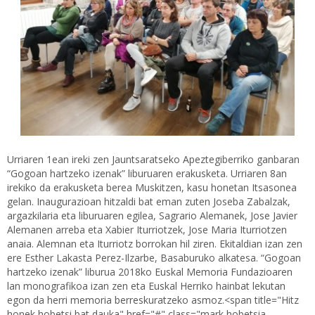
Urriaren 1ean ireki zen Jauntsaratseko Apeztegiberriko ganbaran
“Gogoan hartzeko izenak” liburuaren erakusketa. Urriaren 8an
irekiko da erakusketa berea Muskitzen, kasu honetan Itsasonea
gelan. Inaugurazioan hitzaldi bat eman zuten Joseba Zabalzak,
argazkilaria eta liburuaren egilea, Sagrario Alemanek, Jose Javier
Alemanen arreba eta Xabier Iturriotzek, Jose Maria Iturriotzen
anaia. Alemnan eta Iturriotz borrokan hil ziren. Ekitaldian izan zen
ere Esther Lakasta Perez-Ilzarbe, Basaburuko alkatesa. “Gogoan
hartzeko izenak” liburua 2018ko Euskal Memoria Fundazioaren
lan monografikoa izan zen eta Euskal Herriko hainbat lekutan
egon da herri memoria berreskuratzeko asmoz.<span title="Hitz
honek hobetsi bat dauka" href="#" class="mark hobetsia