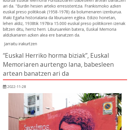
liburua Euskal Memoria Fundazioaren babesleen artean banatzen
ari da. "Burdin hesien arteko erresistentzia. Frankismoko azken
euskal preso politikoak (1958-1978) da bolumenaren izenburua.
Iñaki Egaña historialaria da liburuaren egilea. Edizio honetan,
lehen aldiz, 1938tik 1978ra 15.000 euskal preso politikoren izenak
biltzen ditu, herriz herri. Liburuarekin batera, Euskal Memoria
aldizkariaren azken alea ere banatzen da.
Jarraitu irakurtzen
“Euskal Herriko horma biziak”, Euskal
Memoriaren aurtengo lana, babesleen
artean banatzen ari da
2022-11-28