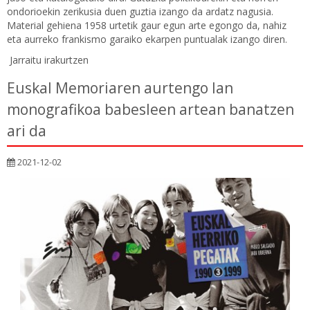
ondorioekin zerikusia duen guztia izango da ardatz nagusia.
Material gehiena 1958 urtetik gaur egun arte egongo da, nahiz
eta aurreko frankismo garaiko ekarpen puntualak izango diren.
Jarraitu irakurtzen
Euskal Memoriaren aurtengo lan
monografikoa babesleen artean banatzen
ari da
2021-12-02