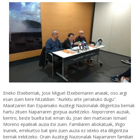
Eneko Etxeberriak, Jose Miguel Etxeberriaren anaiak, oso argi
esan zuen bere hitzaldian: "Aurkitu arte jarraituko dugu".
Maiatzaren 8an Espainiako Auzitegi Nazionalak diligentzia berriak
hartu zituen Naparraren gorpua aurkitzeko.
Naparra
ren auziak,
berriro, beste buelta bat eman du. Joan den martxoan Ismael
Moreno epaileak auzia itxi zuen. Familiaren abokatuak, Iñigo
Iruinek, errekurtso bat ipini zuen auzia ez ixteko eta diligentzia
berriak irekitzeko. Orain Auzitegi Nazionalak Naparraren familiari