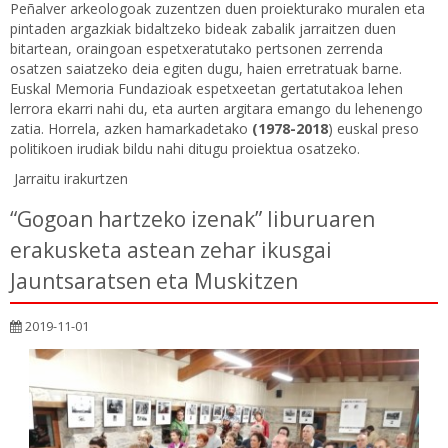
Peñalver arkeologoak zuzentzen duen proiekturako muralen eta
pintaden argazkiak bidaltzeko bideak zabalik jarraitzen duen
bitartean, oraingoan espetxeratutako pertsonen zerrenda
osatzen saiatzeko deia egiten dugu, haien erretratuak barne.
Euskal Memoria Fundazioak espetxeetan gertatutakoa lehen
lerrora ekarri nahi du, eta aurten argitara emango du lehenengo
zatia. Horrela, azken hamarkadetako
(1978-2018
) euskal preso
politikoen irudiak bildu nahi ditugu proiektua osatzeko.
Jarraitu irakurtzen
“Gogoan hartzeko izenak” liburuaren
erakusketa astean zehar ikusgai
Jauntsaratsen eta Muskitzen
2019-11-01