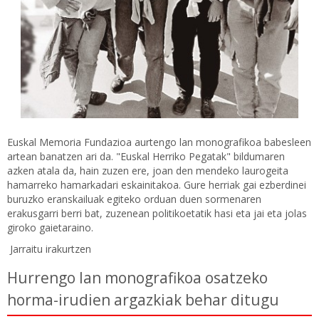
Euskal Memoria Fundazioa aurtengo lan monografikoa babesleen
artean banatzen ari da. "Euskal Herriko Pegatak" bildumaren
azken atala da, hain zuzen ere, joan den mendeko laurogeita
hamarreko hamarkadari eskainitakoa. Gure herriak gai ezberdinei
buruzko eranskailuak egiteko orduan duen sormenaren
erakusgarri berri bat, zuzenean politikoetatik hasi eta jai eta jolas
giroko gaietaraino.
Jarraitu irakurtzen
Hurrengo lan monografikoa osatzeko
horma-irudien argazkiak behar ditugu