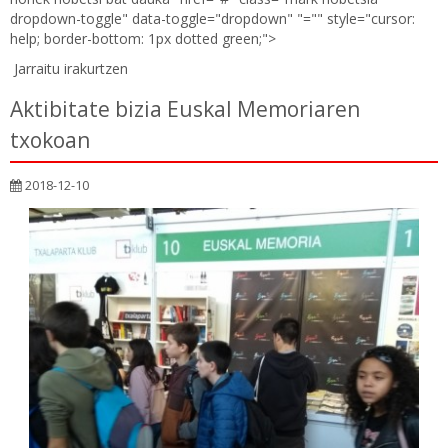
dropdown-toggle" data-toggle="dropdown" "="" style="cursor:
help; border-bottom: 1px dotted green;">
Jarraitu irakurtzen
Aktibitate bizia Euskal Memoriaren
txokoan
2018-12-10