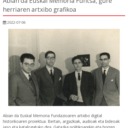
Abian da Euskal Memoria Funtsa, gure
herriaren artxibo grafikoa
2022-07-06
Abian da Euskal Memoria Fundazioaren artxibo digital
historikoaren proiektua. Bertan, argazkiak, audioak eta bideoak
jaso eta katalogatuko dira. Gatazka politikoarekin eta horren