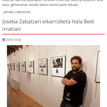
kasu gehienetan senide baten heriotzaren lekuan.
Jarraitu irakurtzen
Joseba Zabalzari elkarrizketa Hala Bedi
irratian
2018-10-02