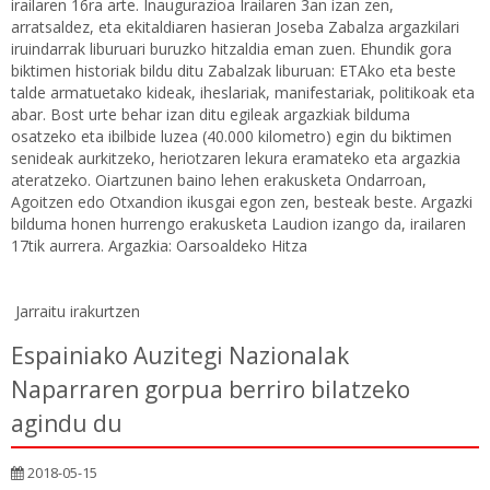
irailaren 16ra arte. Inaugurazioa Irailaren 3an izan zen,
arratsaldez, eta ekitaldiaren hasieran Joseba Zabalza argazkilari
iruindarrak liburuari buruzko hitzaldia eman zuen. Ehundik gora
biktimen historiak bildu ditu Zabalzak liburuan: ETAko eta beste
talde armatuetako kideak, iheslariak, manifestariak, politikoak eta
abar. Bost urte behar izan ditu egileak argazkiak bilduma
osatzeko eta ibilbide luzea (40.000 kilometro) egin du biktimen
senideak aurkitzeko, heriotzaren lekura eramateko eta argazkia
ateratzeko. Oiartzunen baino lehen erakusketa Ondarroan,
Agoitzen edo Otxandion ikusgai egon zen, besteak beste. Argazki
bilduma honen hurrengo erakusketa Laudion izango da, irailaren
17tik aurrera. Argazkia:
Oarsoaldeko Hitza
Jarraitu irakurtzen
Espainiako Auzitegi Nazionalak
Naparraren gorpua berriro bilatzeko
agindu du
2018-05-15