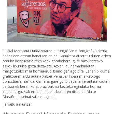
Euskal Memoria Fundazioaren aurtengo lan monografiko berria
babesleen artean banatzen ari da. Banaketa atzeratu duten azken
orduko konplikazio teknikoak gorabehera, gure bazkideetako
askok liburukia goza dezakete. Azken lau hamarkadetan
margotutako mila horma-irudi baino gehiago dira. Lanen bilduma
grafikoaren arduraduna Xabier Peñalver Iribarren arkeologo
donostiarra izan da. Gainera, gure gonbidapenari erantzun dioten
pertsonek beren kolaborazioak aurkezteko egindako horma-
irudien argazkiak ere badaude. Liburuaren diseinua Maite
Marañon diseinatzaileak egin du.
Jarraitu irakurtzen