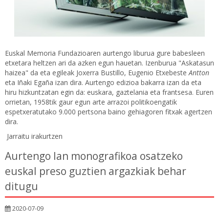
Euskal Memoria Fundazioaren aurtengo liburua gure babesleen
etxetara heltzen ari da azken egun hauetan. Izenburua "Askatasun
haizea" da eta egileak Joxerra Bustillo, Eugenio Etxebeste
Antton
eta Iñaki Egaña izan dira. Aurtengo edizioa bakarra izan da eta
hiru hizkuntzatan egin da: euskara, gaztelania eta frantsesa. Euren
orrietan, 1958tik gaur egun arte arrazoi politikoengatik
espetxeratutako 9.000 pertsona baino gehiagoren fitxak agertzen
dira.
Jarraitu irakurtzen
Aurtengo lan monografikoa osatzeko
euskal preso guztien argazkiak behar
ditugu
2020-07-09