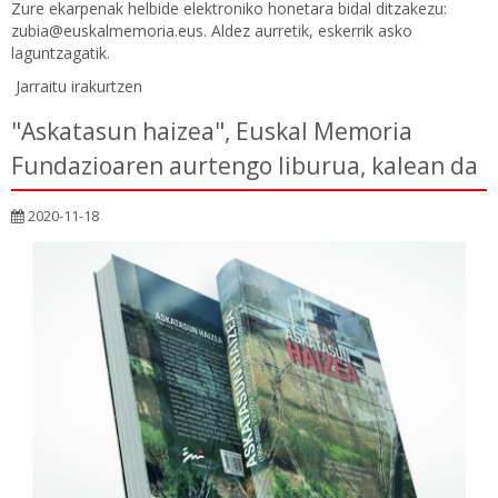
Zure ekarpenak helbide elektroniko honetara bidal ditzakezu:
zubia@euskalmemoria.eus. Aldez aurretik, eskerrik asko
laguntzagatik.
Jarraitu irakurtzen
"Askatasun haizea", Euskal Memoria
Fundazioaren aurtengo liburua, kalean da
2020-11-18