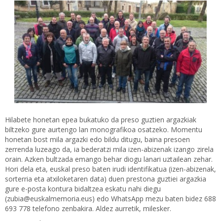
Hilabete honetan epea bukatuko da preso guztien argazkiak
biltzeko gure aurtengo lan monografikoa osatzeko. Momentu
honetan bost mila argazki edo bildu ditugu, baina presoen
zerrenda luzeago da, ia bederatzi mila izen-abizenak izango zirela
orain. Azken bultzada emango behar diogu lanari uztailean zehar.
Hori dela eta, euskal preso baten irudi identifikatua (izen-abizenak,
sorterria eta atxiloketaren data) duen prestona guztiei argazkia
gure e-posta kontura bidaltzea eskatu nahi diegu
(zubia@euskalmemoria.eus) edo WhatsApp mezu baten bidez 688
693 778 telefono zenbakira. Aldez aurretik, milesker.