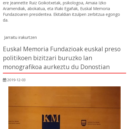
ere Jeannette Ruiz Goikotxetak, psikologoa, Amaia Izko
Aramendiak, abokatua, eta Iñaki Egañak, Euskal Memoria
Fundazioaren presidentea. Ekitaldian itzulpen zerbitzua egongo
da.
Jarraitu irakurtzen
Euskal Memoria Fundazioak euskal preso
politikoen bizitzari buruzko lan
monografikoa aurkeztu du Donostian
2019-12-03