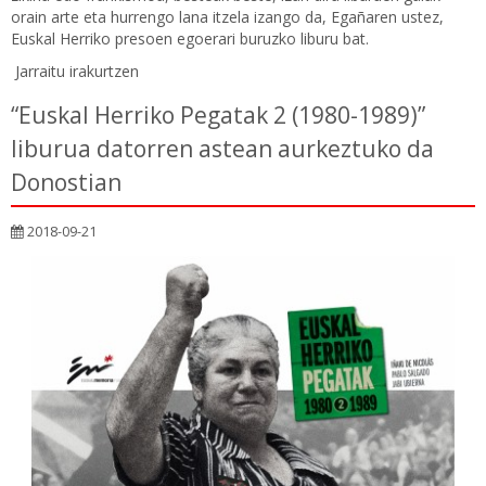
orain arte eta hurrengo lana itzela izango da, Egañaren ustez,
Euskal Herriko presoen egoerari buruzko liburu bat.
Jarraitu irakurtzen
“Euskal Herriko Pegatak 2 (1980-1989)”
liburua datorren astean aurkeztuko da
Donostian
2018-09-21