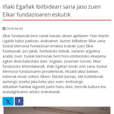
Iñaki Egañak Ibilbideari saria jaso zuen
Elkar fundazioaren eskutik
2018-04-20
Elkar fundazioak bere sariak banatu zituen apirilaren 19an Martin
Ugalde kultur parkean, Andoainen. Aurten Ibilbideari Elkar saria
Euskal Memoria Fundazioari ematea erabaki zuen Elkar
fundazioak. Jon Jakak, fundazioko kideak, sariaren argudioa
azaldu zuen: Euskal Memoriak herri honi ezinbesteko ekarpena
egiten diola balioztatu dute. Segidan, Joxemari Sorsek, Elkar
fundazioko lehendakariak, Iñaki Egañari eman zion saria. Euskal
Memoria Fundazioaren presidenteak, hitzaldi labur batean,
eskerrak eman zizkion Elkarri. Ekitaldi berean, MA kolektiboak
aurtengo Joseba Jaka beka jaso zuen. Andoaingo
ekitaldian hainbat lagunek parte hartu dute, bereziki kultura eta
euskalgintzaren arloko ordezkariak.