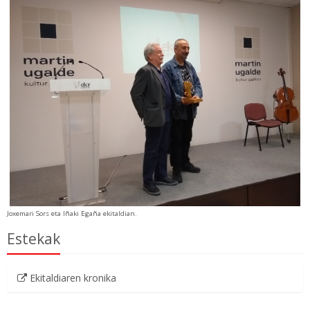
Joxemari Sors eta Iñaki Egaña ekitaldian.
Estekak
Ekitaldiaren kronika