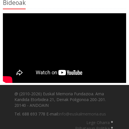
Bideoak
@ (2010-2026) Euskal Memoria Fundazioa. Ama
Kandida Etorbidea 21, Denak Poligonoa 200-201.
20140 - ANDOAIN
Tel. 688 693 778 E-mail:
info@euskalmemoria.eus
Lege Oharra
*
Pribatasun Politika
*