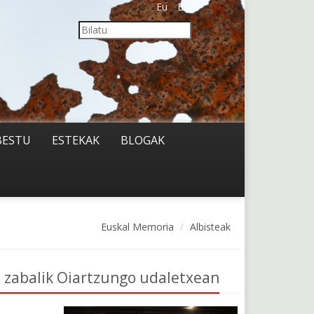
Eu
Es
BESTU
ESTEKAK
BLOGAK
Euskal Memoria
Albisteak
 zabalik Oiartzungo udaletxean