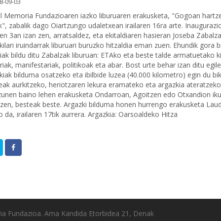
8-09-03
l Memoria Fundazioaren iazko liburuaren erakusketa, "Gogoan hartz
k", zabalik dago Oiartzungo udaletxean irailaren 16ra arte. Inaugurazi
aren 3an izan zen, arratsaldez, eta ekitaldiaren hasieran Joseba Zabalz
kilari iruindarrak liburuari buruzko hitzaldia eman zuen. Ehundik gora 
riak bildu ditu Zabalzak liburuan: ETAko eta beste talde armatuetako k
riak, manifestariak, politikoak eta abar. Bost urte behar izan ditu egil
kiak bilduma osatzeko eta ibilbide luzea (40.000 kilometro) egin du bi
eak aurkitzeko, heriotzaren lekura eramateko eta argazkia ateratzeko
zunen baino lehen erakusketa Ondarroan, Agoitzen edo Otxandion iku
zen, besteak beste. Argazki bilduma honen hurrengo erakusketa Lau
 da, irailaren 17tik aurrera. Argazkia:
Oarsoaldeko Hitza
ia Fundazioa. Ama Kandida Etorbidea 21, Denak