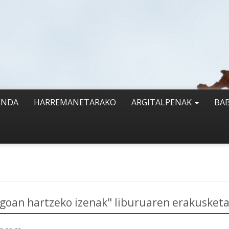
ENDA
HARREMANETARAKO
ARGITALPENAK
BA
goan hartzeko izenak" liburuaren erakusketa