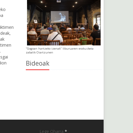
eko
oa
a
biktimen
ideak,
eak
ktimen
"Gogoan hartzeko izenak" liburuaren erakusketa
.
zabalik Oiartzunen
sgai
Bideoak
dion
Lege Oharra
*