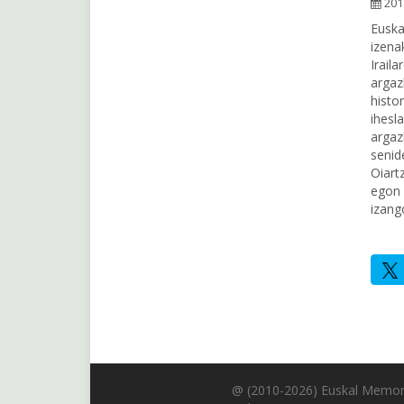
201
Euska
izena
Irail
argaz
histo
ihesla
argaz
senid
Oiart
egon 
izango
@ (2010-2026) Euskal Memor