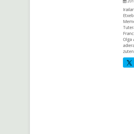
201
Irail
Etxeb
Memor
Tuter
Franc
Olga 
adier
zuten