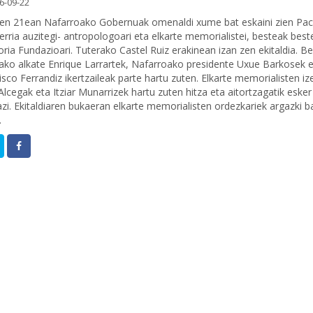
6-09-22
aren 21ean Nafarroako Gobernuak omenaldi xume bat eskaini zien Pa
erria auzitegi- antropologoari eta elkarte memorialistei, besteak best
ia Fundazioari. Tuterako Castel Ruiz erakinean izan zen ekitaldia. Be
ako alkate Enrique Larrartek, Nafarroako presidente Uxue Barkosek 
isco Ferrandiz ikertzaileak parte hartu zuten. Elkarte memorialisten i
Alcegak eta Itziar Munarrizek hartu zuten hitza eta aitortzagatik eske
azi. Ekitaldiaren bukaeran elkarte memorialisten ordezkariek argazki b
.