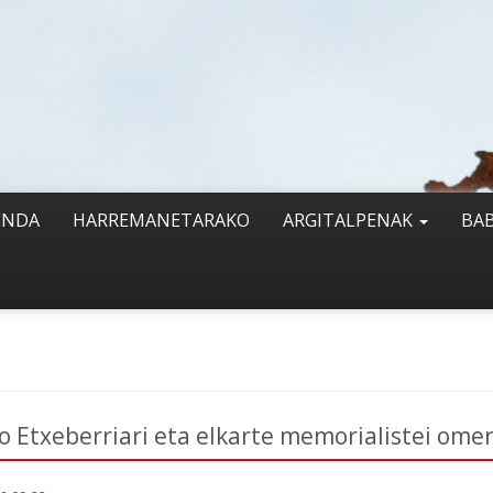
ENDA
HARREMANETARAKO
ARGITALPENAK
BA
o Etxeberriari eta elkarte memorialistei ome