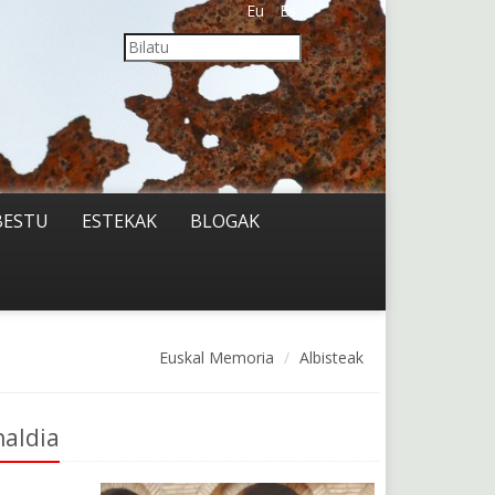
Eu
Es
BESTU
ESTEKAK
BLOGAK
Euskal Memoria
Albisteak
naldia