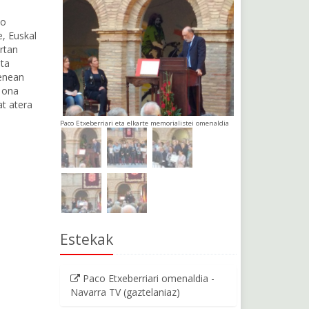
co
e, Euskal
rtan
eta
zenean
r ona
at atera
Paco Etxeberriari eta elkarte memorialistei omenaldia
Estekak
Paco Etxeberriari omenaldia -
Navarra TV (gaztelaniaz)