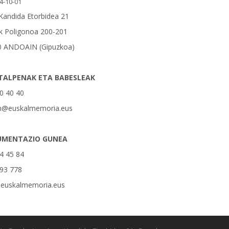
4-10-01
andida Etorbidea 21
 Poligonoa 200-201
0 ANDOAIN (Gipuzkoa)
TALPENAK ETA BABESLEAK
0 40 40
n@euskalmemoria.eus
UMENTAZIO GUNEA
4 45 84
93 778
@euskalmemoria.eus