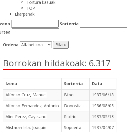
Tortura kasuak
TOP
Ekarpenak
Izena
Sorterria
Urtea
Ordena
Borrokan hildakoak: 6.317
Izena
Sorterria
Data
Alfonso Cruz, Manuel
Bilbo
1937/06/18
Alfonso Fernandez, Antonio
Donostia
1936/08/03
Alier Perez, Cayetano
Riofrio
1937/05/13
Alistaran Isla, Joaquin
Sopuerta
1937/04/07