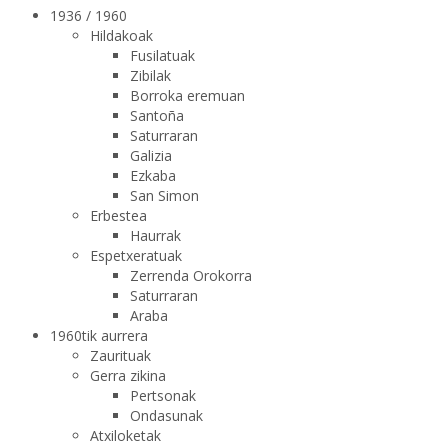
1936 / 1960
Hildakoak
Fusilatuak
Zibilak
Borroka eremuan
Santoña
Saturraran
Galizia
Ezkaba
San Simon
Erbestea
Haurrak
Espetxeratuak
Zerrenda Orokorra
Saturraran
Araba
1960tik aurrera
Zaurituak
Gerra zikina
Pertsonak
Ondasunak
Atxiloketak