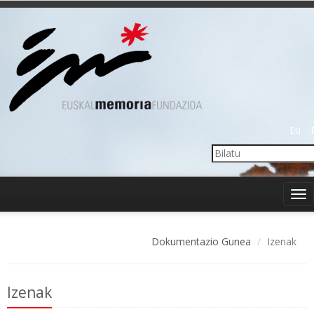
Eu
Tog
nav
Dokumentazio Gunea
Izenak
Izenak