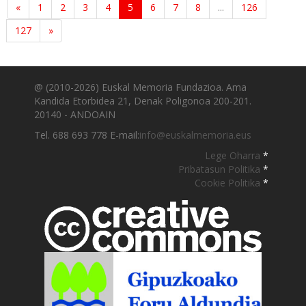
«
1
2
3
4
5
6
7
8
...
126
127
»
@ (2010-2026) Euskal Memoria Fundazioa. Ama
Kandida Etorbidea 21, Denak Poligonoa 200-201.
20140 - ANDOAIN
Tel. 688 693 778 E-mail:
info@euskalmemoria.eus
Lege Oharra
*
Pribatasun Politika
*
Cookie Politika
*