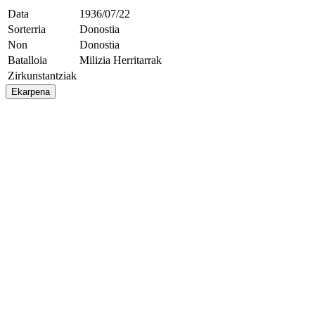
Data
1936/07/22
Sorterria
Donostia
Non
Donostia
Batalloia
Milizia Herritarrak
Zirkunstantziak