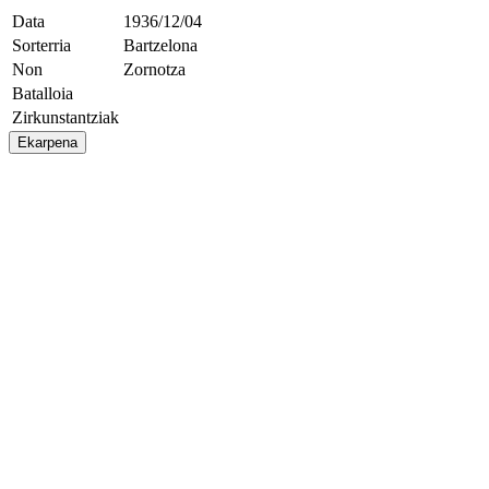
Data
1936/12/04
Sorterria
Bartzelona
Non
Zornotza
Batalloia
Zirkunstantziak