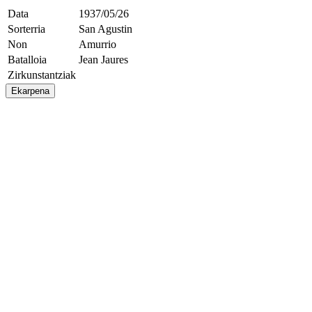
Data
1937/05/26
Sorterria
San Agustin
Non
Amurrio
Batalloia
Jean Jaures
Zirkunstantziak