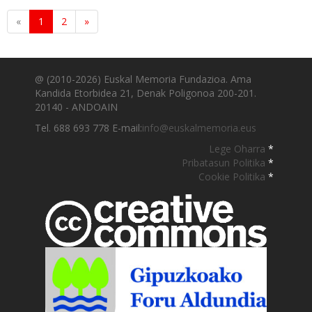
«
1
2
»
@ (2010-2026) Euskal Memoria Fundazioa. Ama
Kandida Etorbidea 21, Denak Poligonoa 200-201.
20140 - ANDOAIN
Tel. 688 693 778 E-mail:
info@euskalmemoria.eus
Lege Oharra
*
Pribatasun Politika
*
Cookie Politika
*