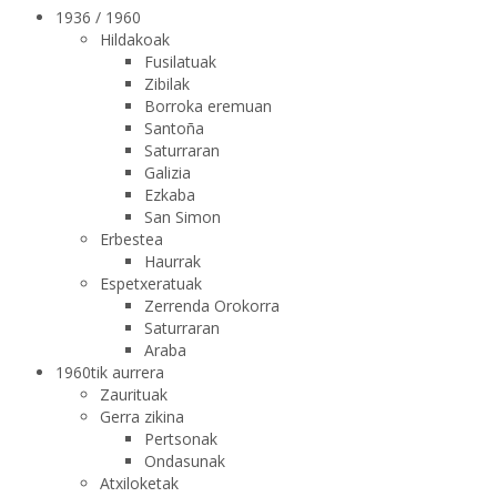
1936 / 1960
Hildakoak
Fusilatuak
Zibilak
Borroka eremuan
Santoña
Saturraran
Galizia
Ezkaba
San Simon
Erbestea
Haurrak
Espetxeratuak
Zerrenda Orokorra
Saturraran
Araba
1960tik aurrera
Zaurituak
Gerra zikina
Pertsonak
Ondasunak
Atxiloketak