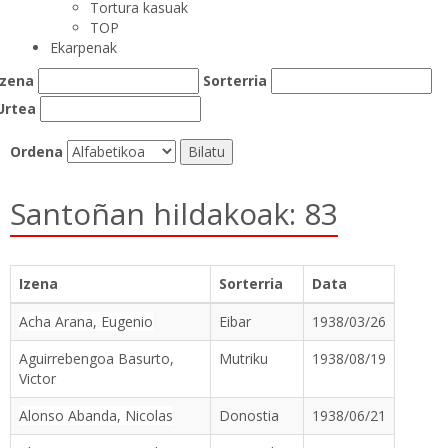
Tortura kasuak
TOP
Ekarpenak
Izena
Sorterria
Urtea
Ordena
Santoñan hildakoak: 83
Izena
Sorterria
Data
Acha Arana, Eugenio
Eibar
1938/03/26
Aguirrebengoa Basurto,
Mutriku
1938/08/19
Victor
Alonso Abanda, Nicolas
Donostia
1938/06/21