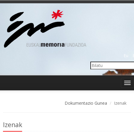
Eu
Tog
nav
Dokumentazio Gunea
Izenak
Izenak