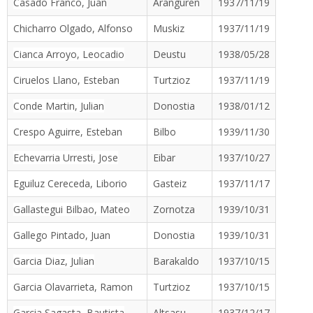
Casado Franco, Juan
Aranguren
1937/11/19
Chicharro Olgado, Alfonso
Muskiz
1937/11/19
Cianca Arroyo, Leocadio
Deustu
1938/05/28
Ciruelos Llano, Esteban
Turtzioz
1937/11/19
Conde Martin, Julian
Donostia
1938/01/12
Crespo Aguirre, Esteban
Bilbo
1939/11/30
Echevarria Urresti, Jose
Eibar
1937/10/27
Eguiluz Cereceda, Liborio
Gasteiz
1937/11/17
Gallastegui Bilbao, Mateo
Zornotza
1939/10/31
Gallego Pintado, Juan
Donostia
1939/10/31
Garcia Diaz, Julian
Barakaldo
1937/10/15
Garcia Olavarrieta, Ramon
Turtzioz
1937/10/15
Garcia Sagasta, Bautista
Altsasu
1937/12/17