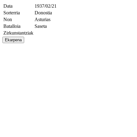
Data
1937/02/21
Sorterria
Donostia
Non
Asturias
Batalloia
Saseta
Zirkunstantziak