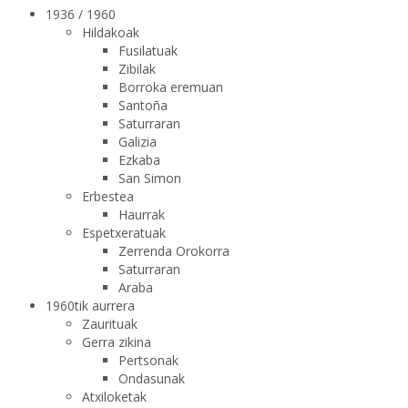
1936 / 1960
Hildakoak
Fusilatuak
Zibilak
Borroka eremuan
Santoña
Saturraran
Galizia
Ezkaba
San Simon
Erbestea
Haurrak
Espetxeratuak
Zerrenda Orokorra
Saturraran
Araba
1960tik aurrera
Zaurituak
Gerra zikina
Pertsonak
Ondasunak
Atxiloketak