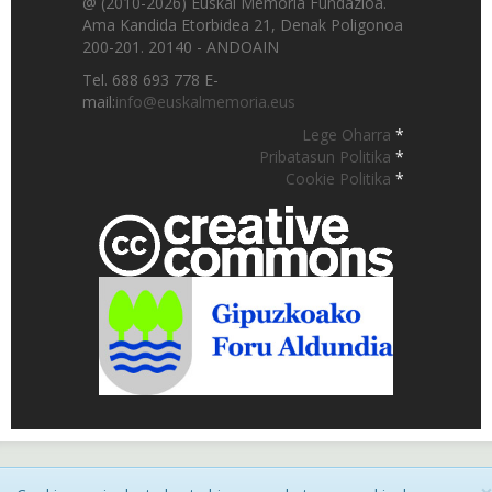
@ (2010-2026) Euskal Memoria Fundazioa.
Ama Kandida Etorbidea 21, Denak Poligonoa
200-201. 20140 - ANDOAIN
Tel. 688 693 778 E-
mail:
info@euskalmemoria.eus
Lege Oharra
*
Pribatasun Politika
*
Cookie Politika
*