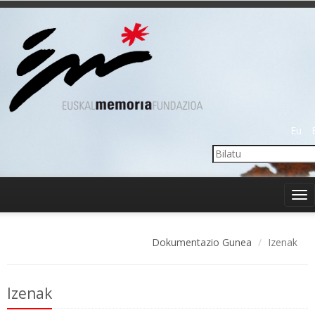
Eu
Tog
nav
Dokumentazio Gunea
Izenak
Izenak