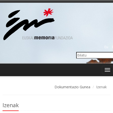
Eu
Tog
nav
Dokumentazio Gunea
Izenak
Izenak