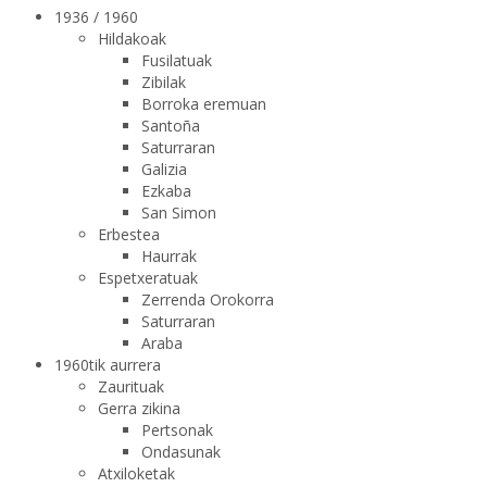
1936 / 1960
Hildakoak
Fusilatuak
Zibilak
Borroka eremuan
Santoña
Saturraran
Galizia
Ezkaba
San Simon
Erbestea
Haurrak
Espetxeratuak
Zerrenda Orokorra
Saturraran
Araba
1960tik aurrera
Zaurituak
Gerra zikina
Pertsonak
Ondasunak
Atxiloketak