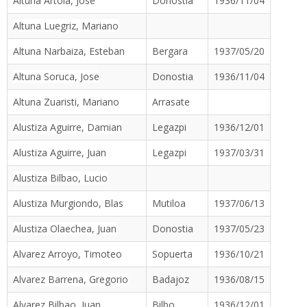
Altuna Artola, Jose
Donostia
1936/11/04
Altuna Luegriz, Mariano
Altuna Narbaiza, Esteban
Bergara
1937/05/20
Altuna Soruca, Jose
Donostia
1936/11/04
Altuna Zuaristi, Mariano
Arrasate
Alustiza Aguirre, Damian
Legazpi
1936/12/01
Alustiza Aguirre, Juan
Legazpi
1937/03/31
Alustiza Bilbao, Lucio
Alustiza Murgiondo, Blas
Mutiloa
1937/06/13
Alustiza Olaechea, Juan
Donostia
1937/05/23
Alvarez Arroyo, Timoteo
Sopuerta
1936/10/21
Alvarez Barrena, Gregorio
Badajoz
1936/08/15
Alvarez Bilbao, Juan
Bilbo
1936/12/01