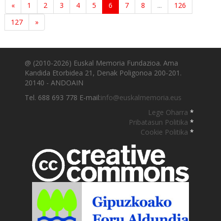
«
1
2
3
4
5
6
7
8
...
126
127
»
@ (2010-2026) Euskal Memoria Fundazioa. Ama
Kandida Etorbidea 21, Denak Poligonoa 200-201.
20140 - ANDOAIN
Tel. 688 693 778 E-mail:
info@euskalmemoria.eus
Lege Oharra
*
Pribatasun Politika
*
Cookie Politika
*