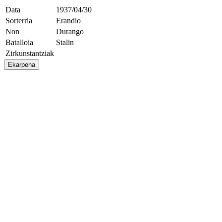
Data
1937/04/30
Sorterria
Erandio
Non
Durango
Batalloia
Stalin
Zirkunstantziak