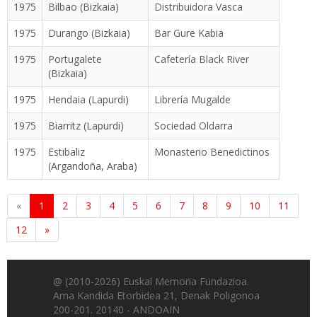
1975
Bilbao (Bizkaia)
Distribuidora Vasca
1975
Durango (Bizkaia)
Bar Gure Kabia
1975
Portugalete
Cafetería Black River
(Bizkaia)
1975
Hendaia (Lapurdi)
Librería Mugalde
1975
Biarritz (Lapurdi)
Sociedad Oldarra
1975
Estibaliz
Monasterio Benedictinos
(Argandoña, Araba)
«
1
2
3
4
5
6
7
8
9
10
11
12
»
@ (2010-2026) Euskal Memoria Fundazioa.
Ama Kandida Etorbidea 21, Denak Poligonoa
200-201. 20140 - ANDOAIN