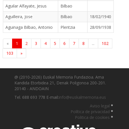
Aguilar Alfayate, Jesus
Bilbao
Aguilleira, Jose
Bilbao
18/02/1940
Aguinaga Bilbao, Antonio
Plentzia
28/09/1938
«
1
2
3
4
5
6
7
8
...
102
103
»
@ (2010-2026) Euskal Memoria Fundazioa. Ama
Kandida Etorbidea 21, Denak Poligonoa 200-201.
20140 - ANDOAIN
Tel. 688 693 778 E-mail:
info@euskalmemoria.eus
Aviso legal
*
Política de privacidad
*
Politica de cookies
*