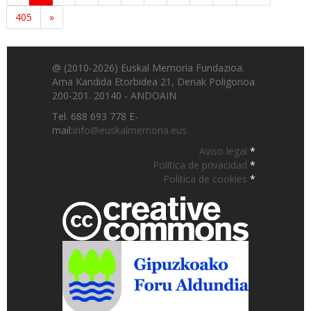
405
»
@ (2010-2026) Euskal Memoria Fundazioa.
Ama Kandida Etorbidea 21, Denak Poligonoa
200-201. 20140 - ANDOAIN
Tel. 688 693 778 E-
mail:
info@euskalmemoria.eus
Aviso legal
*
Política de privacidad
*
Politica de cookies
*