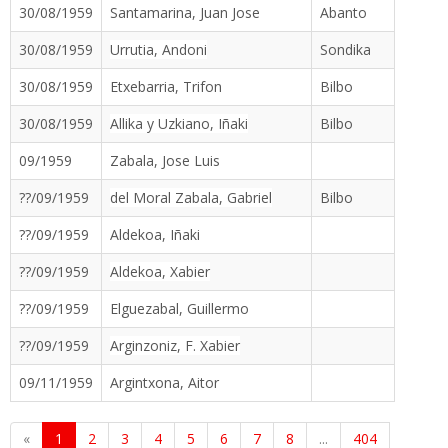
30/08/1959
Santamarina, Juan Jose
Abanto
30/08/1959
Urrutia, Andoni
Sondika
30/08/1959
Etxebarria, Trifon
Bilbo
30/08/1959
Allika y Uzkiano, Iñaki
Bilbo
09/1959
Zabala, Jose Luis
??/09/1959
del Moral Zabala, Gabriel
Bilbo
??/09/1959
Aldekoa, Iñaki
??/09/1959
Aldekoa, Xabier
??/09/1959
Elguezabal, Guillermo
??/09/1959
Arginzoniz, F. Xabier
09/11/1959
Argintxona, Aitor
«
1
2
3
4
5
6
7
8
...
404