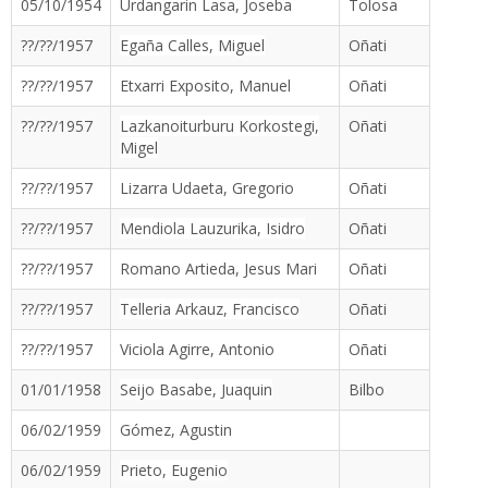
05/10/1954
Urdangarin Lasa, Joseba
Tolosa
??/??/1957
Egaña Calles, Miguel
Oñati
??/??/1957
Etxarri Exposito, Manuel
Oñati
??/??/1957
Lazkanoiturburu Korkostegi,
Oñati
Migel
??/??/1957
Lizarra Udaeta, Gregorio
Oñati
??/??/1957
Mendiola Lauzurika, Isidro
Oñati
??/??/1957
Romano Artieda, Jesus Mari
Oñati
??/??/1957
Telleria Arkauz, Francisco
Oñati
??/??/1957
Viciola Agirre, Antonio
Oñati
01/01/1958
Seijo Basabe, Juaquin
Bilbo
06/02/1959
Gómez, Agustin
06/02/1959
Prieto, Eugenio