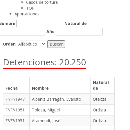
Casos de tortura
TOP
Aportaciones
Nombre
Natural de
Año
Orden
Detenciones: 20.250
Natural
Fecha
Nombre
de
??/??/1947
Albéniz Barragán, Evaristo
Oteitza
??/??/1951
Tolosa, Miguel
Ordizia
??/??/1951
Aramendi, José
Ordizia