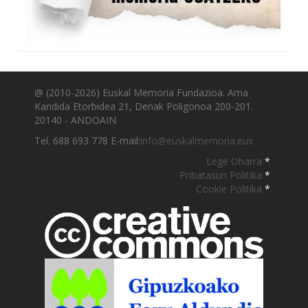
@ (2010-2026) Euskal Memoria Fundazioa. Ama
Kandida Etorbidea 21, Denak Poligonoa 200-201.
20140 - ANDOAIN
Tel. 688 693 778 E-mail:
info@euskalmemoria.eus
Lege Oharra
*
Pribatasun Politika
*
Cookie Politika
*