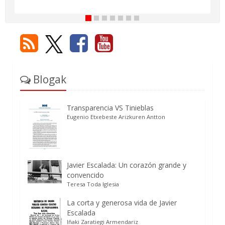
Blogak
Transparencia VS Tinieblas
Eugenio Etxebeste Arizkuren Antton
Javier Escalada: Un corazón grande y
convencido
Teresa Toda Iglesia
La corta y generosa vida de Javier
Escalada
Iñaki Zaratiegi Armendariz