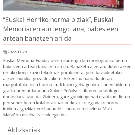
“Euskal Herriko horma biziak”, Euskal
Memoriaren aurtengo lana, babesleen
artean banatzen ari da
2022-11-28
Euskal Memoria Fundazioaren aurtengo lan monografiko berria
babesleen artean banatzen ari da. Banaketa atzeratu duten azken
orduko konplikazio teknikoak gorabehera, gure bazkideetako
askok liburukia goza dezakete. Azken lau hamarkadetan
margotutako mila horma-irudi baino gehiago dira. Lanen bilduma
grafikoaren arduraduna Xabier Peñalver Iribarren arkeologo
donostiarra izan da. Gainera, gure gonbidapenari erantzun dioten
pertsonek beren kolaborazioak aurkezteko egindako horma-
irudien argazkiak ere badaude. Liburuaren diseinua Maite
Marañon diseinatzaileak egin du.
Aldizkariak