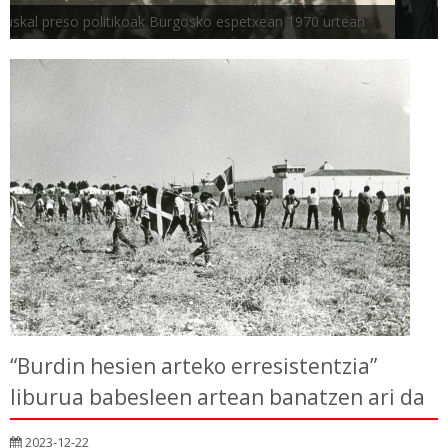
Telesforo Monzon, Mario Onaindia eta Jokin Gorostidi
amnistiaren aldeko mobilizazio batean
“Burdin hesien arteko erresistentzia”
liburua babesleen artean banatzen ari da
2023-12-22