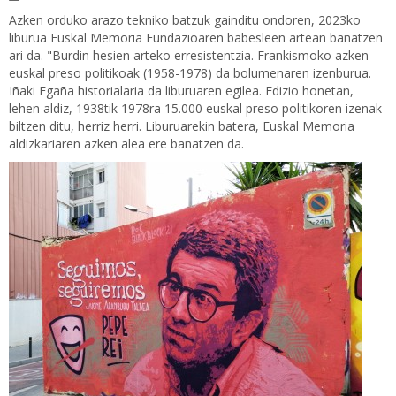
Azken orduko arazo tekniko batzuk gainditu ondoren, 2023ko
liburua Euskal Memoria Fundazioaren babesleen artean banatzen
ari da. "Burdin hesien arteko erresistentzia. Frankismoko azken
euskal preso politikoak (1958-1978) da bolumenaren izenburua.
Iñaki Egaña historialaria da liburuaren egilea. Edizio honetan,
lehen aldiz, 1938tik 1978ra 15.000 euskal preso politikoren izenak
biltzen ditu, herriz herri. Liburuarekin batera, Euskal Memoria
aldizkariaren azken alea ere banatzen da.