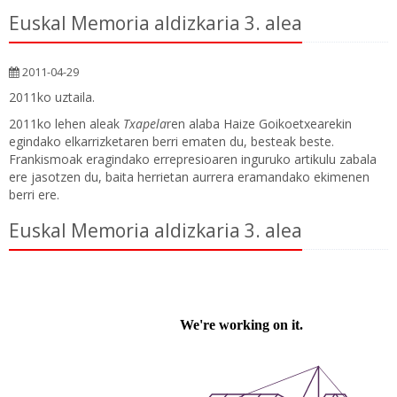
Euskal Memoria aldizkaria 3. alea
2011-04-29
2011ko uztaila.
2011ko lehen aleak
Txapela
ren alaba Haize Goikoetxearekin
egindako elkarrizketaren berri ematen du, besteak beste.
Frankismoak eragindako errepresioaren inguruko artikulu zabala
ere jasotzen du, baita herrietan aurrera eramandako ekimenen
berri ere.
Euskal Memoria aldizkaria 3. alea