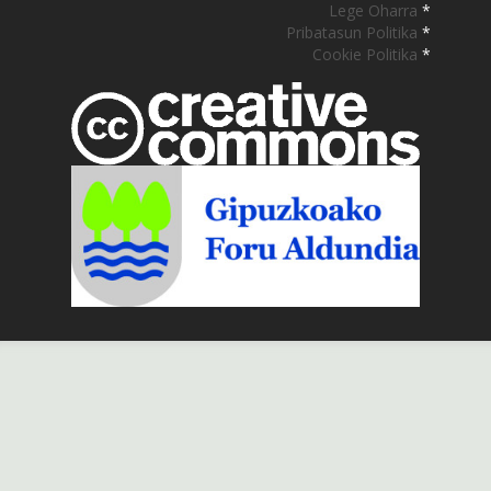
Lege Oharra
*
Pribatasun Politika
*
Cookie Politika
*