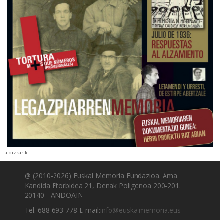
aldizkarik
@ (2010-2026) Euskal Memoria Fundazioa. Ama
Kandida Etorbidea 21, Denak Poligonoa 200-201.
20140 - ANDOAIN
Tel. 688 693 778 E-mail:
info@euskalmemoria.eus