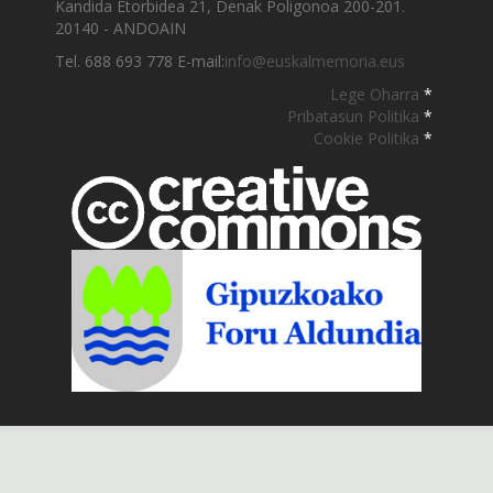
Kandida Etorbidea 21, Denak Poligonoa 200-201.
20140 - ANDOAIN
Tel. 688 693 778 E-mail:
info@euskalmemoria.eus
Lege Oharra
*
Pribatasun Politika
*
Cookie Politika
*