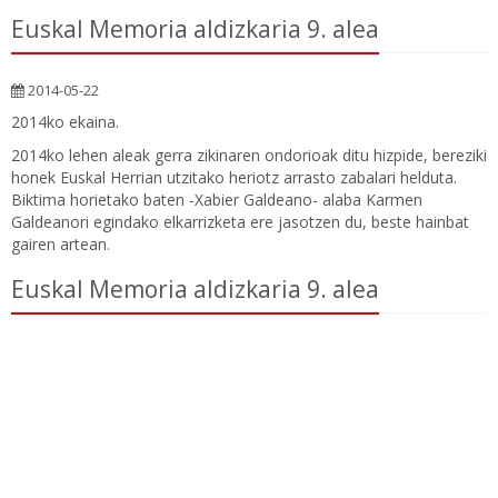
Euskal Memoria aldizkaria 9. alea
2014-05-22
2014ko ekaina.
2014ko lehen aleak gerra zikinaren ondorioak ditu hizpide, bereziki
honek Euskal Herrian utzitako heriotz arrasto zabalari helduta.
Biktima horietako baten -Xabier Galdeano- alaba Karmen
Galdeanori egindako elkarrizketa ere jasotzen du, beste hainbat
gairen artean.
Euskal Memoria aldizkaria 9. alea