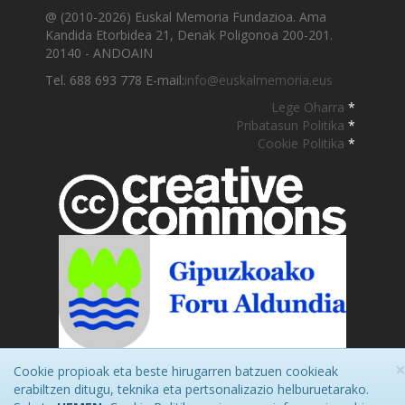
@ (2010-2026) Euskal Memoria Fundazioa. Ama
Kandida Etorbidea 21, Denak Poligonoa 200-201.
20140 - ANDOAIN
Tel. 688 693 778 E-mail:
info@euskalmemoria.eus
Lege Oharra
*
Pribatasun Politika
*
Cookie Politika
*
Cookie propioak eta beste hirugarren batzuen cookieak
erabiltzen ditugu, teknika eta pertsonalizazio helburuetarako.