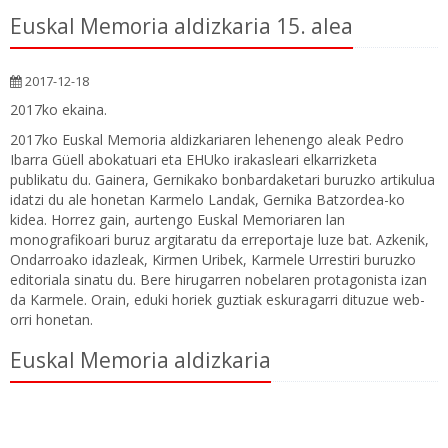
Euskal Memoria aldizkaria 15. alea
2017-12-18
2017ko ekaina.
2017ko Euskal Memoria aldizkariaren lehenengo aleak Pedro
Ibarra Güell abokatuari eta EHUko irakasleari elkarrizketa
publikatu du. Gainera, Gernikako bonbardaketari buruzko artikulua
idatzi du ale honetan Karmelo Landak, Gernika Batzordea-ko
kidea. Horrez gain, aurtengo Euskal Memoriaren lan
monografikoari buruz argitaratu da erreportaje luze bat. Azkenik,
Ondarroako idazleak, Kirmen Uribek, Karmele Urrestiri buruzko
editoriala sinatu du. Bere hirugarren nobelaren protagonista izan
da Karmele. Orain, eduki horiek guztiak eskuragarri dituzue web-
orri honetan.
Euskal Memoria aldizkaria