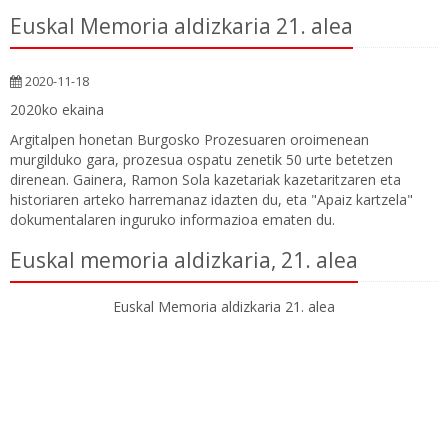
Euskal Memoria aldizkaria 21. alea
2020-11-18
2020ko ekaina
Argitalpen honetan Burgosko Prozesuaren oroimenean
murgilduko gara, prozesua ospatu zenetik 50 urte betetzen
direnean. Gainera, Ramon Sola kazetariak kazetaritzaren eta
historiaren arteko harremanaz idazten du, eta "Apaiz kartzela"
dokumentalaren inguruko informazioa ematen du.
Euskal memoria aldizkaria, 21. alea
Euskal Memoria aldizkaria 21. alea