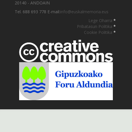
20140 - ANDOAIN
Tel. 688 693 778 E-mail:
info@euskalmemoria.eus
Lege Oharra
*
Pribatasun Politika
*
Cookie Politika
*