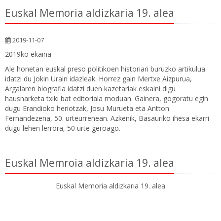
Euskal Memoria aldizkaria 19. alea
2019-11-07
2019ko ekaina
Ale honetan euskal preso politikoen historiari buruzko artikulua
idatzi du Jokin Urain idazleak. Horrez gain Mertxe Aizpurua,
Argalaren biografia idatzi duen kazetariak eskaini digu
hausnarketa txiki bat editoriala moduan. Gainera, gogoratu egin
dugu Erandioko heriotzak, Josu Murueta eta Antton
Fernandezena, 50. urteurrenean. Azkenik, Basauriko ihesa ekarri
dugu lehen lerrora, 50 urte geroago.
Euskal Memroia aldizkaria 19. alea
Euskal Memoria aldizkaria 19. alea