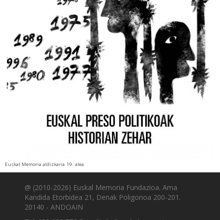
Euskal Memoria aldizkaria 19. alea
@ (2010-2026) Euskal Memoria Fundazioa. Ama
Kandida Etorbidea 21, Denak Poligonoa 200-201.
20140 - ANDOAIN