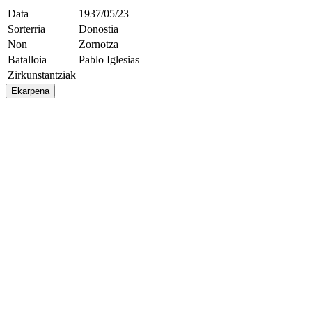
Data
1937/05/23
Sorterria
Donostia
Non
Zornotza
Batalloia
Pablo Iglesias
Zirkunstantziak