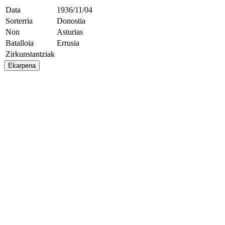
Data
1936/11/04
Sorterria
Donostia
Non
Asturias
Batalloia
Errusia
Zirkunstantziak