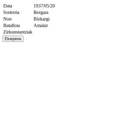
Data
1937/05/20
Sorterria
Bergara
Non
Bizkargi
Batalloia
Amaiur
Zirkunstantziak