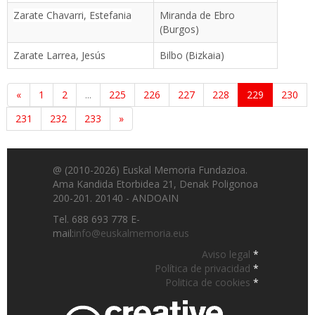
Zarate Chavarri, Estefania
Miranda de Ebro
(Burgos)
Zarate Larrea, Jesús
Bilbo (Bizkaia)
«
1
2
...
225
226
227
228
229
230
231
232
233
»
@ (2010-2026) Euskal Memoria Fundazioa.
Ama Kandida Etorbidea 21, Denak Poligonoa
200-201. 20140 - ANDOAIN
Tel. 688 693 778 E-
mail:
info@euskalmemoria.eus
Aviso legal
*
Política de privacidad
*
Politica de cookies
*