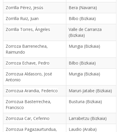
Zorrilla Pérez, Jesús
Bera (Navarra)
Zorrilla Ruiz, Juan
Bilbo (Bizkaia)
Zorrilla Torres, Ángeles
Valle de Carranza
(Bizkaia)
Zorroza Barrenechea,
Mungia (Bizkaia)
Raimundo
Zorroza Echave, Pedro
Bilbo (Bizkaia)
Zorrozua Aldasoro, José
Mungia (Bizkaia)
Antonio
Zorrozua Arandia, Federico
Maruri-Jatabe (Bizkaia)
Zorrozua Basterrechea,
Busturia (Bizkaia)
Francisco
Zorrozua Car, Ceferino
Larrabetzu (Bizkaia)
Zorrozua Pagazaurtundua,
Laudio (Araba)