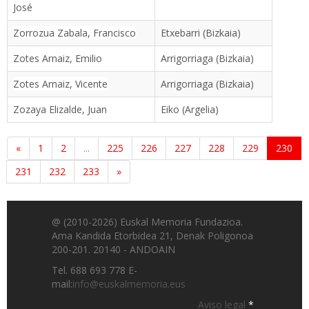
José
Zorrozua Zabala, Francisco
Etxebarri (Bizkaia)
Zotes Arnaiz, Emilio
Arrigorriaga (Bizkaia)
Zotes Arnaiz, Vicente
Arrigorriaga (Bizkaia)
Zozaya Elizalde, Juan
Eiko (Argelia)
«
1
2
...
225
226
227
228
229
230
231
232
233
»
@ (2010-2026) Euskal Memoria Fundazioa.
Ama Kandida Etorbidea 21, Denak Poligonoa
200-201. 20140 - ANDOAIN
Tel. 688 693 778 E-
mail:
info@euskalmemoria.eus
Aviso legal
*