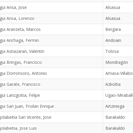
gui Ansa, Jose
Alsasua
gui Ansa, Lorenzo
Alsasua
gui Aranzeta, Marcos
Bergara
gui Arichaga, Fermin
Andoain
gui Astiazaran, Valentin
Tolosa
gui Bringas, Francisco
Mondragón
gui Dorronsoro, Antonio
Amasa-Villab
gui Garate, Francisco
Azkoitia
gui Larizgoitia, Felipe
Ugao-Miraball
gui San Juan, Froilan Enrique
Artziniega
jolabeitia San Vicente, Jose
Barakaldo
jolabeitia, Jose Luis
Barakaldo