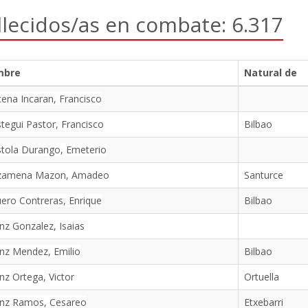
llecidos/as en combate: 6.317
mbre
Natural de
ena Incaran, Francisco
tegui Pastor, Francisco
Bilbao
tola Durango, Emeterio
zamena Mazon, Amadeo
Santurce
ero Contreras, Enrique
Bilbao
nz Gonzalez, Isaias
nz Mendez, Emilio
Bilbao
nz Ortega, Victor
Ortuella
anz Ramos, Cesareo
Etxebarri