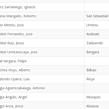
nz Samaniego, Ignacio
astia Mangado, Roberto
San Sebastián
te Merino, Jose
Urretxu
tibel Fernandez, Jose
Andoain
tibel Ruiz, Jesus
Zalduendo
tibel Urretavizcaya, Jose
Bergara
al Vergara, Felipe
chea Hoyo, Alberto
Bilbao
dondo Uyarra, Luis
Rioja
gui Aguirrezabalaga, Antonio
gui Angulo, Angel
Musques
gui Ansa, Jesus
Alsasua