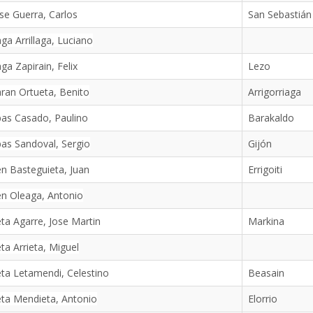
se Guerra, Carlos
San Sebastián
aga Arrillaga, Luciano
aga Zapirain, Felix
Lezo
aran Ortueta, Benito
Arrigorriaga
bas Casado, Paulino
Barakaldo
bas Sandoval, Sergio
Gijón
en Basteguieta, Juan
Errigoiti
en Oleaga, Antonio
eta Agarre, Jose Martin
Markina
eta Arrieta, Miguel
eta Letamendi, Celestino
Beasain
eta Mendieta, Antonio
Elorrio