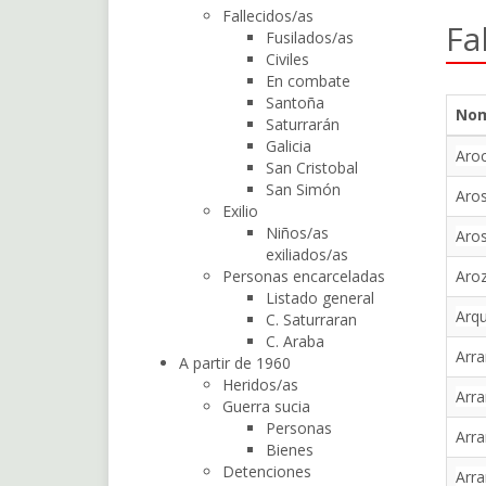
Fallecidos/as
Fa
Fusilados/as
Civiles
En combate
Santoña
No
Saturrarán
Galicia
Aroc
San Cristobal
San Simón
Aros
Exilio
Niños/as
Aros
exiliados/as
Personas encarceladas
Aro
Listado general
Arqu
C. Saturraran
C. Araba
Arra
A partir de 1960
Heridos/as
Arra
Guerra sucia
Personas
Arra
Bienes
Detenciones
Arr