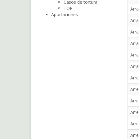
Casos de tortura
TOP
Arra
Aportaciones
Arr
Arra
Arra
Arra
Arra
Arre
Arre
Arre
Arre
Arre
Arre