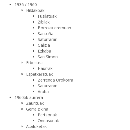
1936 / 1960
Hildakoak
Fusilatuak
Zibilak
Borroka eremuan
Santoña
Saturraran
Galizia
Ezkaba
San Simon
Erbestea
Haurrak
Espetxeratuak
Zerrenda Orokorra
Saturraran
Araba
1960tik aurrera
Zaurituak
Gerra zikina
Pertsonak
Ondasunak
Atxiloketak