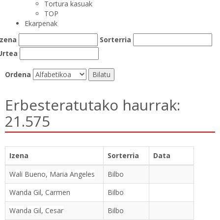
Tortura kasuak
TOP
Ekarpenak
Izena
Sorterria
Urtea
Ordena
Erbesteratutako haurrak:
21.575
Izena
Sorterria
Data
Wali Bueno, Maria Angeles
Bilbo
Wanda Gil, Carmen
Bilbo
Wanda Gil, Cesar
Bilbo