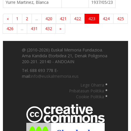
Yurre Martinez, Blanca
1937/05/23
«
1
2
...
420
421
422
423
424
425
426
...
431
432
»
@ (2010-2026) Euskal Memoria Fundazioa.
Ama Kandida Etorbidea 21, Denak Poligonoa
200-201. 20140 - ANDOAIN
Tel. 688 693 778 E-
mail:
info@euskalmemoria.eus
Lege Oharra
*
Pribatasun Politika
*
Cookie Politika
*