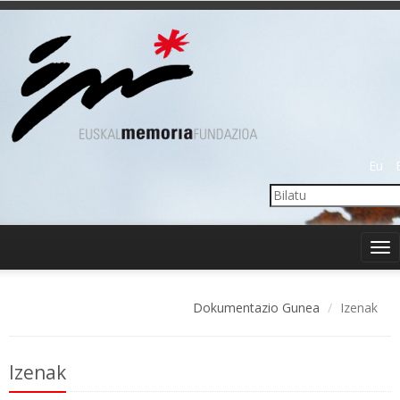
Eu
Tog
nav
Dokumentazio Gunea
Izenak
Izenak