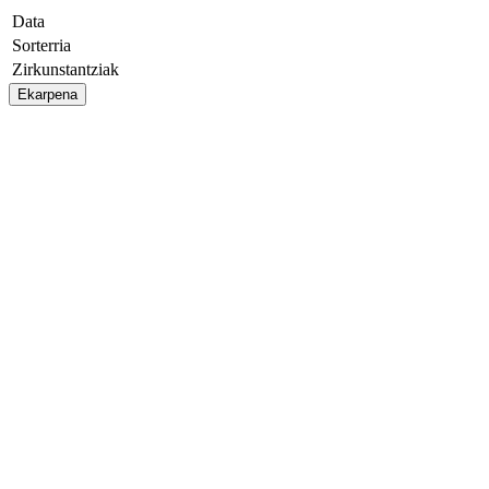
Data
Sorterria
Zirkunstantziak