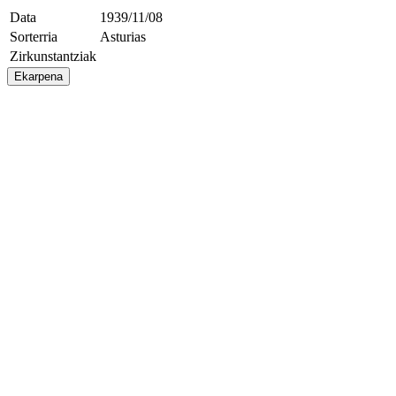
Data
1939/11/08
Sorterria
Asturias
Zirkunstantziak