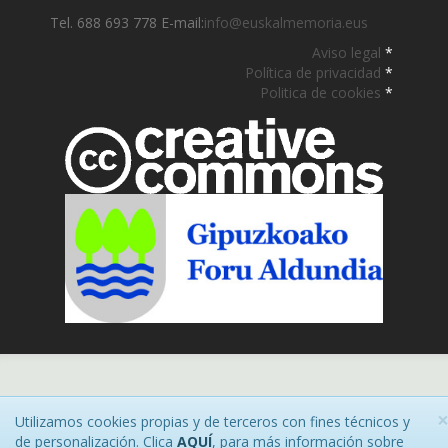
Tel. 688 693 778 E-mail:
info@euskalmemoria.eus
Aviso legal
*
Política de privacidad
*
Politica de cookies
*
Utilizamos cookies propias y de terceros con fines técnicos y
de personalización. Clica
AQUÍ
, para más información sobre