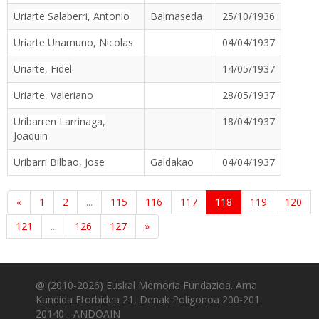
Uriarte Salaberri, Antonio
Balmaseda
25/10/1936
Uriarte Unamuno, Nicolas
04/04/1937
Uriarte, Fidel
14/05/1937
Uriarte, Valeriano
28/05/1937
Uribarren Larrinaga,
18/04/1937
Joaquin
Uribarri Bilbao, Jose
Galdakao
04/04/1937
«
1
2
...
115
116
117
118
119
120
121
...
126
127
»
@ (2010-2026) Euskal Memoria Fundazioa. Ama
Kandida Etorbidea 21, Denak Poligonoa 200-201.
20140 - ANDOAIN