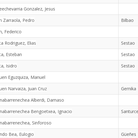
eechevarria Gonzalez, Jesus
n Zarraola, Pedro
Bilbao
n, Federico
ta Rodriguez, Elias
Sestao
ta, Esteban
Sestao
ta, Isidro
Sestao
uen Eguzquiza, Manuel
uen Narvaiza, Juan Cruz
Gernika
onabarrenechea Alberdi, Damaso
onabarrenechea Bengoetxea, Ignacio
Santurc
nabarrenechea, Sinforoso
ndo Bea, Eulogio
Güeñes