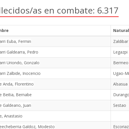
llecidos/as en combate: 6.317
mbre
Natural
arri Euba, Fermin
Zaldibar
arri Galdearra, Pedro
Legazpi
arri Uriondo, Gonzalo
Bermeo
arri Zalbide, Inocencio
Ugao-Mi
e Anda, Florentino
Alsasua
e Beitia, Bernabe
Durang
e Galdeano, Juan
Sestao
e, Anastasio
eecheberria Galdoz, Modesto
Escoriaz