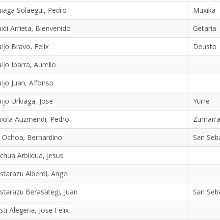
iaga Solaegui, Pedro
Muxika
idi Arrieta, Bienvenido
Getaria
ijo Bravo, Felix
Deusto
ijo Ibarra, Aurelio
ijo Juan, Alfonso
ijo Urkiaga, Jose
Yurre
iola Auzmendi, Pedro
Zumarr
 Ochoa, Bernardino
San Seb
chua Arbildua, Jesus
starazu Alberdi, Angel
starazu Berasategi, Juan
San Seb
sti Alegeria, Jose Felix