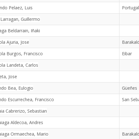
ndo Pelaez, Luis
Portuga
 Larragan, Guillermo
aga Beldarrain, Iñaki
ola Ajuria, Jose
Barakal
ola Burgos, Francisco
Eibar
ola Landeta, Carlos
eta, Jose
ndo Bea, Eulogio
Güeñes
do Escurrechea, Francisco
San Seb
ia Cabrerizo, Sebastian
iaga Aldecoa, Andres
uiaga Ormaechea, Mario
Barakal