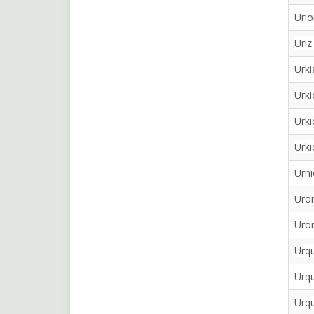
Urio
Uriz
Urki
Urki
Urki
Urki
Urni
Uro
Uron
Urqu
Urqu
Urq