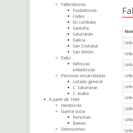
Fallecidos/as
Fa
Fusilados/as
Civiles
En combate
Santoña
No
Saturrarán
Galicia
Urib
San Cristobal
San Simón
Urib
Exilio
Niños/as
Urib
exiliados/as
Personas encarceladas
Urib
Listado general
Urib
C. Saturraran
C. Araba
Urib
A partir de 1960
Heridos/as
Urib
Guerra sucia
Personas
Urib
Bienes
Detenciones
Urib