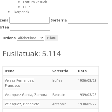
Tortura kasuak
TOP
Ekarpenak
Izena
Sorterria
Urtea
Ordena
Fusilatuak: 5.114
Izena
Sorterria
Data
Velaza Fernandez,
Iruñea
1936/08/28
Francisco
Velazquez Garcia, Zamora
Beasain
1939/03/28
Velazquez, Benedicto
Antsoain
1938/05/22