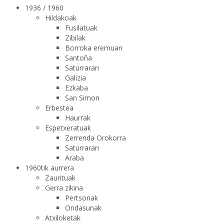
1936 / 1960
Hildakoak
Fusilatuak
Zibilak
Borroka eremuan
Santoña
Saturraran
Galizia
Ezkaba
San Simon
Erbestea
Haurrak
Espetxeratuak
Zerrenda Orokorra
Saturraran
Araba
1960tik aurrera
Zaurituak
Gerra zikina
Pertsonak
Ondasunak
Atxiloketak