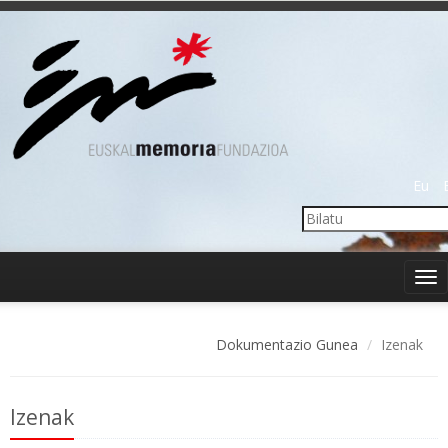
Eu
Tog
nav
Dokumentazio Gunea
Izenak
Izenak