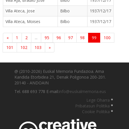
Villa Aja, Braulio Jose
Bilbo
1937/12/17
Villa Ateca, Jose
Bilbo
1937/12/17
Villa Ateca, Moises
Bilbo
1937/12/17
«
1
2
...
95
96
97
98
99
100
101
102
103
»
@ (2010-2026) Euskal Memoria Fundazioa. Ama
Kandida Etorbidea 21, Denak Poligonoa 200-201.
20140 - ANDOAIN
Tel. 688 693 778 E-mail:
info@euskalmemoria.eus
Lege Oharra
*
Pribatasun Politika
*
Cookie Politika
*