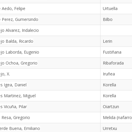
e Aedo, Felipe
Urtuella
e Perez, Gumersindo
Bilbo
ejo Alvarez, Indalecio
ejo Balda, Ricardo
Lerin
ejo Laborda, Eugenio
Fustiñana
ejo Ochoa, Gregorio
Ribaforada
jo, X.
Iruñea
es Igea, Daniel
Korella
es Martinez, Miguel
Korella
es Vicuña, Pilar
Oiartzun
s Resa, Gregorio
Melida (nafarro
erde Buena, Emiliano
Urretxu