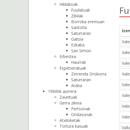
Hildakoak
Fu
Fusilatuak
Zibilak
Borroka eremuan
Santoña
Ize
Saturraran
Galizia
Vale
Ezkaba
San Simon
Vale
Erbestea
Haurrak
Vale
Espetxeratuak
Zerrenda Orokorra
Vale
Saturraran
Vale
Araba
1960tik aurrera
Vale
Zaurituak
Gerra zikina
Vale
Pertsonak
Ondasunak
Vale
Atxiloketak
Tortura kasuak
Vall