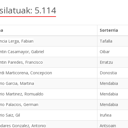
silatuak: 5.114
na
Sorterria
ncia Lerga, Fabian
Tafalla
ntin Casamayor, Gabriel
Oibar
ntin Paredes, Francisco
Erratzu
rdi Marticorena, Concepcion
Donostia
rio Garcia, Martina
Mendabia
rio Martinez, Romualdo
Mendabia
rio Palacios, German
Mendabia
rio Saiz, Gil
Iruñea
adares Gonzalez, Antonio
Antsoain