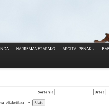
ENDA
HARREMANETARAKO
ARGITALPENAK
BA
Sorterria
Urtea
na