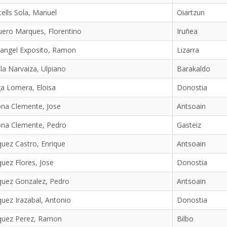
ells Sola, Manuel
Oiartzun
ero Marques, Florentino
Iruñea
cangel Exposito, Ramon
Lizarra
la Narvaiza, Ulpiano
Barakaldo
a Lomera, Eloisa
Donostia
na Clemente, Jose
Antsoain
ona Clemente, Pedro
Gasteiz
uez Castro, Enrique
Antsoain
uez Flores, Jose
Donostia
quez Gonzalez, Pedro
Antsoain
uez Irazabal, Antonio
Donostia
quez Perez, Ramon
Bilbo