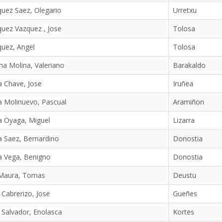
uez Saez, Olegario
Urretxu
uez Vazquez , Jose
Tolosa
uez, Angel
Tolosa
na Molina, Valeriano
Barakaldo
 Chave, Jose
Iruñea
 Molinuevo, Pascual
Aramiñon
a Oyaga, Miguel
Lizarra
 Saez, Bernardino
Donostia
a Vega, Benigno
Donostia
 Maura, Tomas
Deustu
 Cabrerizo, Jose
Gueñes
 Salvador, Enolasca
Kortes