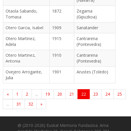
(Navarra)
Otaola Sabando,
1872
Zegama
Tomasa
(Gipuzkoa)
Otero Garcia, Isabel
1909
Sanatander
Otero Martinez,
1915
Cantrarena
Adela
(Pontevedra)
Otero Martinez,
1910
Cantrarena
Antonia
(Pontevedra)
Ovejero Arrogante,
1901
Arustes (Toledo)
Julia
«
1
2
...
19
20
21
22
23
24
25
...
31
32
»
@ (2010-2026) Euskal Memoria Fundazioa. Ama