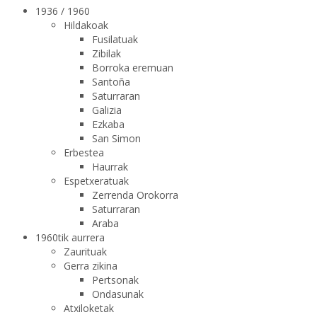
1936 / 1960
Hildakoak
Fusilatuak
Zibilak
Borroka eremuan
Santoña
Saturraran
Galizia
Ezkaba
San Simon
Erbestea
Haurrak
Espetxeratuak
Zerrenda Orokorra
Saturraran
Araba
1960tik aurrera
Zaurituak
Gerra zikina
Pertsonak
Ondasunak
Atxiloketak