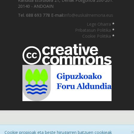
Kandida Etorbidea 21, Denak Poligonoa 200-201.
20140 - ANDOAIN
Tel. 688 693 778 E-mail:
info@euskalmemoria.eus
Lege Oharra
*
Pribatasun Politika
*
Cookie Politika
*
Cookie propioak eta beste hirugarren batzuen cookieak