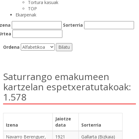
Tortura kasuak
TOP
Ekarpenak
Izena
Sorterria
Urtea
Ordena
Saturrango emakumeen
kartzelan espetxeratutakoak:
1.578
Jaiotze
Izena
data
Sorterria
Navarro Berenguer,
1921
Gallarta (Bizkaia)