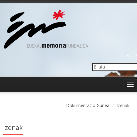
Eu
Tog
nav
Dokumentazio Gunea
Izenak
Izenak