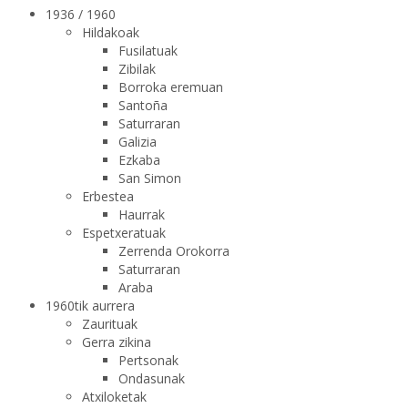
1936 / 1960
Hildakoak
Fusilatuak
Zibilak
Borroka eremuan
Santoña
Saturraran
Galizia
Ezkaba
San Simon
Erbestea
Haurrak
Espetxeratuak
Zerrenda Orokorra
Saturraran
Araba
1960tik aurrera
Zaurituak
Gerra zikina
Pertsonak
Ondasunak
Atxiloketak