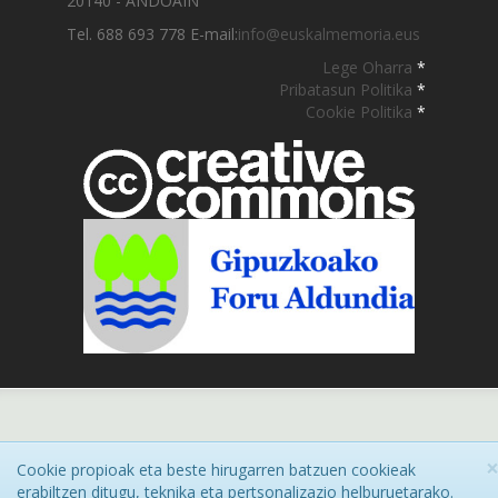
20140 - ANDOAIN
Tel. 688 693 778 E-mail:
info@euskalmemoria.eus
Lege Oharra
*
Pribatasun Politika
*
Cookie Politika
*
Cookie propioak eta beste hirugarren batzuen cookieak
erabiltzen ditugu, teknika eta pertsonalizazio helburuetarako.