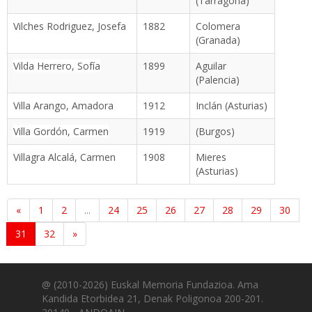
(Tarragona)
Vilches Rodriguez, Josefa
1882
Colomera
(Granada)
Vilda Herrero, Sofía
1899
Aguilar
(Palencia)
Villa Arango, Amadora
1912
Inclán (Asturias)
Villa Gordón, Carmen
1919
(Burgos)
Villagra Alcalá, Carmen
1908
Mieres
(Asturias)
«
1
2
...
24
25
26
27
28
29
30
31
32
»
@ (2010-2026) Euskal Memoria Fundazioa. Ama
Kandida Etorbidea 21, Denak Poligonoa 200-201.