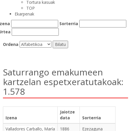
Tortura kasuak
TOP
Ekarpenak
Izena
Sorterria
Urtea
Ordena
Saturrango emakumeen
kartzelan espetxeratutakoak:
1.578
Jaiotze
Izena
data
Sorterria
Valladores Carballo, María
1886
Ezezaguna