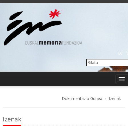
Eu
Tog
nav
Dokumentazio Gunea
Izenak
Izenak