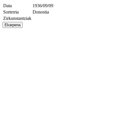
Data
1936/09/09
Sorterria
Donostia
Zirkunstantziak