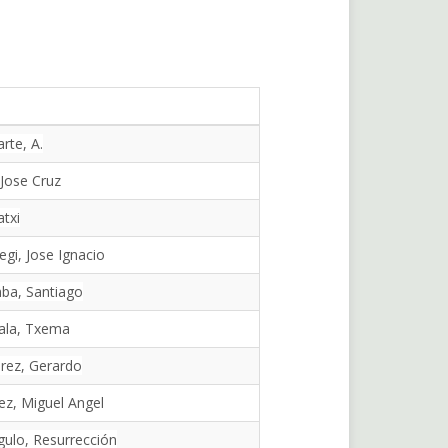
arte, A.
 Jose Cruz
atxi
egi, Jose Ignacio
ba, Santiago
ala, Txema
rez, Gerardo
ez, Miguel Angel
gulo, Resurrección