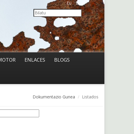
Eu
Es
MOTOR
ENLACES
BLOGS
Dokumentazio Gunea
Listados