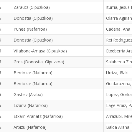
5
Zarautz (Gipuzkoa)
Iturria, Jesus
5
Donostia (Gipuzkoa)
Olarra Agiria
5
Iruñea (Nafarroa)
Cadena, Ana
5
Donostia (Gipuzkoa)
Rei Rodrigue
5
Villabona-Amasa (Gipuzkoa)
Etxeberria Ar
5
Gros (Donostia, Gipuzkoa)
Salaberria Zi
5
Berriozar (Nafarroa)
Urriza, Iñaki
5
Berriozar (Nafarroa)
Goldarazena,
5
Gasteiz (Araba)
Lopez, Gorka
6
Lizarra (Nafarroa)
Lage Araiz, P
6
Etxarri Aranatz (Nafarroa)
Arrazubi, Mir
6
Arbizu (Nafarroa)
Balda Araña, 