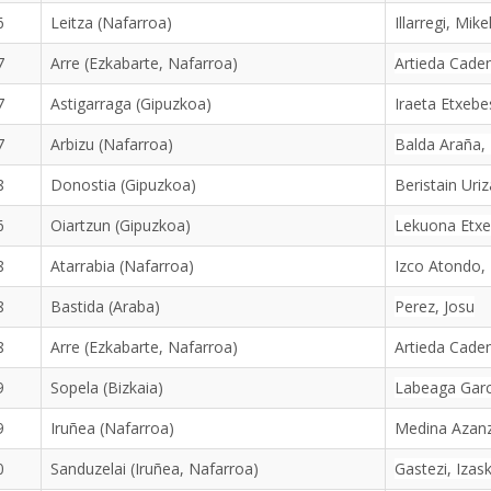
6
Leitza (Nafarroa)
Illarregi, Mike
7
Arre (Ezkabarte, Nafarroa)
Artieda Caden
7
Astigarraga (Gipuzkoa)
Iraeta Etxebe
7
Arbizu (Nafarroa)
Balda Araña, 
8
Donostia (Gipuzkoa)
Beristain Uriz
6
Oiartzun (Gipuzkoa)
Lekuona Etxeb
8
Atarrabia (Nafarroa)
Izco Atondo, 
8
Bastida (Araba)
Perez, Josu
8
Arre (Ezkabarte, Nafarroa)
Artieda Caden
9
Sopela (Bizkaia)
Labeaga Garc
9
Iruñea (Nafarroa)
Medina Azanz
0
Sanduzelai (Iruñea, Nafarroa)
Gastezi, Izas