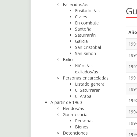
Fallecidos/as
Gu
Fusilados/as
Civiles
En combate
Santoña
Año
Saturrarán
Galicia
199
San Cristobal
San Simón
199
Exilio
Niños/as
199
exiliados/as
Personas encarceladas
199
Listado general
199
C. Saturraran
C. Araba
199
A partir de 1960
Heridos/as
199
Guerra sucia
Personas
199
Bienes
Detenciones
199