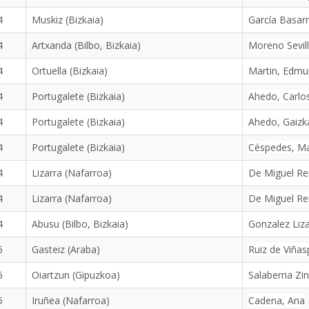
4
Muskiz (Bizkaia)
García Basarr
4
Artxanda (Bilbo, Bizkaia)
Moreno Sevill
4
Ortuella (Bizkaia)
Martin, Edm
4
Portugalete (Bizkaia)
Ahedo, Carlo
4
Portugalete (Bizkaia)
Ahedo, Gaizk
4
Portugalete (Bizkaia)
Céspedes, Ma
4
Lizarra (Nafarroa)
De Miguel Re
4
Lizarra (Nafarroa)
De Miguel Re
4
Abusu (Bilbo, Bizkaia)
Gonzalez Liz
5
Gasteiz (Araba)
Ruiz de Viñas
5
Oiartzun (Gipuzkoa)
Salaberria Zi
5
Iruñea (Nafarroa)
Cadena, Ana