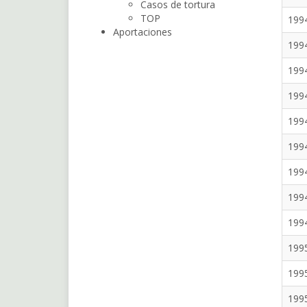
Casos de tortura
TOP
199
Aportaciones
199
199
199
199
199
199
199
199
199
199
199