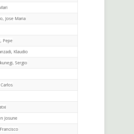
 Mari
no, Jose Maria
z, Pepe
anzadi, Klaudio
nkunegi, Sergio
 Carlos
atxi
en Josune
Francisco