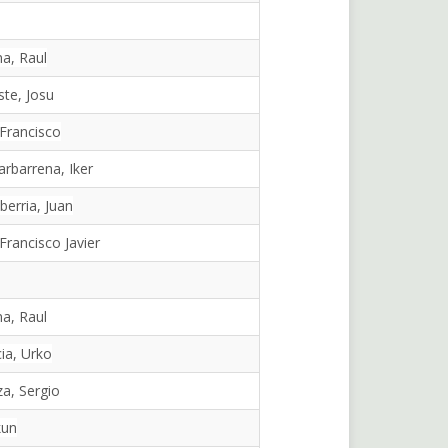
l
a, Raul
ste, Josu
Francisco
arbarrena, Iker
erria, Juan
Francisco Javier
a, Raul
ia, Urko
a, Sergio
kun