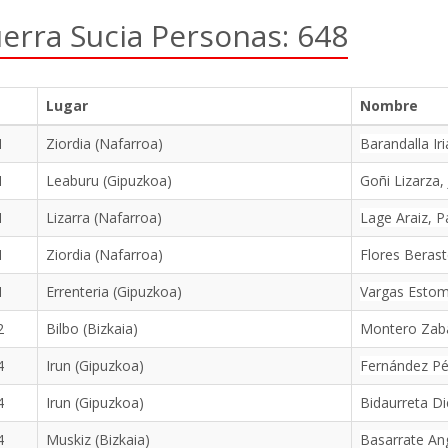
erra Sucia Personas: 648
Lugar
Nombre
1
Ziordia (Nafarroa)
Barandalla Iri
1
Leaburu (Gipuzkoa)
Goñi Lizarza,
1
Lizarra (Nafarroa)
Lage Araiz, P
1
Ziordia (Nafarroa)
Flores Berast
1
Errenteria (Gipuzkoa)
Vargas Estom
2
Bilbo (Bizkaia)
Montero Zab
4
Irun (Gipuzkoa)
Fernández Pé
4
Irun (Gipuzkoa)
Bidaurreta Di
4
Muskiz (Bizkaia)
Basarrate An