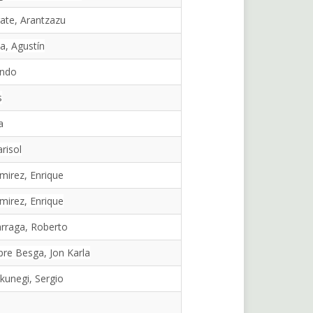
ate, Arantzazu
a, Agustín
undo
s
a
risol
mirez, Enrique
mirez, Enrique
arraga, Roberto
pre Besga, Jon Karla
nkunegi, Sergio