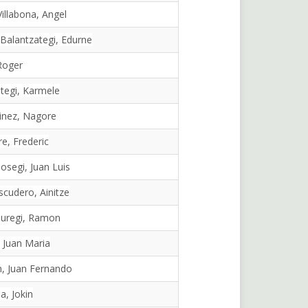
llabona, Angel
alantzategi, Edurne
Roger
tegi, Karmele
inez, Nagore
, Frederic
osegi, Juan Luis
scudero, Ainitze
auregi, Ramon
, Juan Maria
, Juan Fernando
a, Jokin