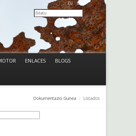
Eu
Es
MOTOR
ENLACES
BLOGS
Dokumentazio Gunea
Listados