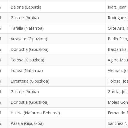
5
Baiona (Lapurdi)
Iriart, Jean
5
Gasteiz (Araba)
Rodriguez 
5
Tafalla (Nafarroa)
Olite Ariz,
5
Arrasate (Gipuzkoa)
Padín Rico
5
Donostia (Gipuzkoa)
Bastarrika
5
Tolosa (Gipuzkoa)
Agirre Mau
5
Iruñea (Nafarroa)
Aleman, Jo
5
Errenteria (Gipuzkoa)
Tolosa, Jo
5
Gasteiz (Araba)
Garcia, Jo
5
Donostia (Gipuzkoa)
Moles Gom
5
Heleta (Nafarroa Beherea)
Fernando B
5
Pasaia (Gipuzkoa)
Sánchez Na