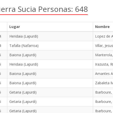
erra Sucia Personas: 648
Lugar
Nombre
4
Hendaia (Lapurdi)
Lopez de A
4
Tafalla (Nafarroa)
Villar, Jes
5
Baiona (Lapurdi)
Manterola,
5
Hendaia (Lapurdi)
Irazusta, R
5
Baiona (Lapurdi)
Amantes Ar
5
Baiona (Lapurdi)
Zabaleta 
5
Getaria (Lapurdi)
Ibarboure, 
5
Getaria (Lapurdi)
Ibarboure,
5
Getaria (Lapurdi)
Ibarboure,