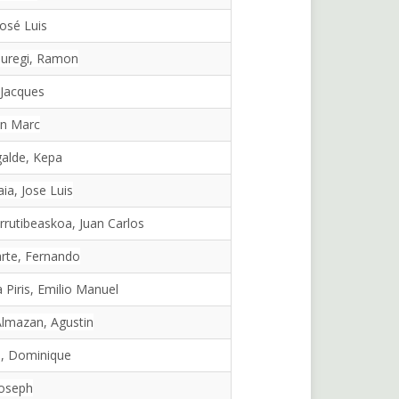
José Luis
auregi, Ramon
Jacques
an Marc
alde, Kepa
ia, Jose Luis
rrutibeaskoa, Juan Carlos
arte, Fernando
 Piris, Emilio Manuel
Almazan, Agustin
e, Dominique
Joseph