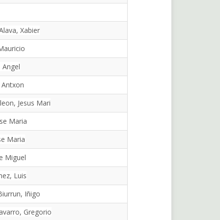
Alava, Xabier
 Mauricio
, Angel
, Antxon
leon, Jesus Mari
se Maria
se Maria
se Miguel
ez, Luis
iurrun, Iñigo
varro, Gregorio