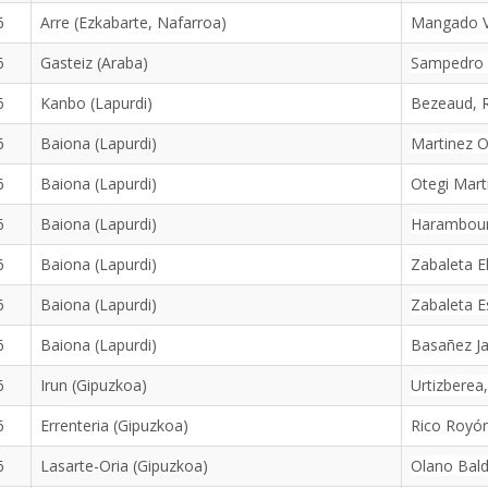
6
Arre (Ezkabarte, Nafarroa)
Mangado Vi
6
Gasteiz (Araba)
Sampedro B
6
Kanbo (Lapurdi)
Bezeaud, 
6
Baiona (Lapurdi)
Martinez O
6
Baiona (Lapurdi)
Otegi Mart
6
Baiona (Lapurdi)
Haramboure
6
Baiona (Lapurdi)
Zabaleta El
6
Baiona (Lapurdi)
Zabaleta E
6
Baiona (Lapurdi)
Basañez J
6
Irun (Gipuzkoa)
Urtizberea
6
Errenteria (Gipuzkoa)
Rico Royón
6
Lasarte-Oria (Gipuzkoa)
Olano Bald