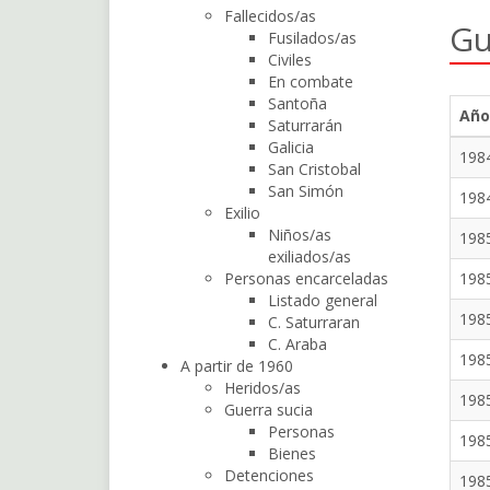
Fallecidos/as
Gu
Fusilados/as
Civiles
En combate
Santoña
Año
Saturrarán
Galicia
198
San Cristobal
San Simón
198
Exilio
Niños/as
198
exiliados/as
Personas encarceladas
198
Listado general
198
C. Saturraran
C. Araba
198
A partir de 1960
Heridos/as
198
Guerra sucia
Personas
198
Bienes
Detenciones
198