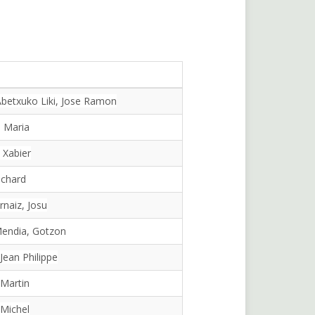
betxuko Liki, Jose Ramon
us Maria
 Xabier
ichard
naiz, Josu
Mendia, Gotzon
Jean Philippe
 Martin
 Michel