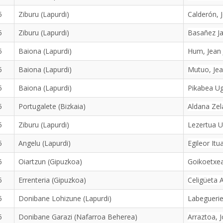
5
Ziburu (Lapurdi)
Calderón, 
5
Ziburu (Lapurdi)
Basañez J
5
Baiona (Lapurdi)
Hum, Jean 
5
Baiona (Lapurdi)
Mutuo, Je
5
Baiona (Lapurdi)
Pikabea Ug
5
Portugalete (Bizkaia)
Aldana Zela
5
Ziburu (Lapurdi)
Lezertua U
5
Angelu (Lapurdi)
Egileor Itu
6
Oiartzun (Gipuzkoa)
Goikoetxea
5
Errenteria (Gipuzkoa)
Celigüeta 
5
Donibane Lohizune (Lapurdi)
Labegueri
5
Donibane Garazi (Nafarroa Beherea)
Arraztoa, 