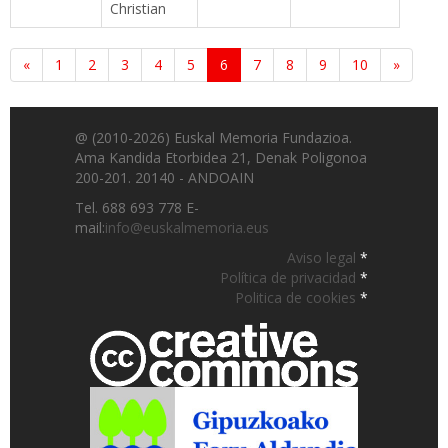
Christian
«
1
2
3
4
5
6
7
8
9
10
»
@ (2010-2026) Euskal Memoria Fundazioa.
Ama Kandida Etorbidea 21, Denak Poligonoa
200-201. 20140 - ANDOAIN
Tel. 688 693 778 E-
mail:
info@euskalmemoria.eus
Aviso legal
*
Política de privacidad
*
Politica de cookies
*