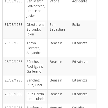
13/08/1983
San Martin
Vitoria
Accidente
Goikoetxea,
Francisco
Javier
31/08/1983
Otxotorena
San
Exilio
Sorondo,
Sebastian
Jokin
23/09/1983
Trifón
Beasain
Ertzaintza
Llorente,
Alejandro
23/09/1983
Sánchez
Beasain
Ertzaintza
Rodríguez,
Guillermo
23/09/1983
Sánchez
Beasain
Ertzaintza
Ruiz, Unai
23/09/1983
Ruiz García,
Beasain
Ertzaintza
Inmaculada
10/10/1983
Etxeberria
Hernani
Suicidio