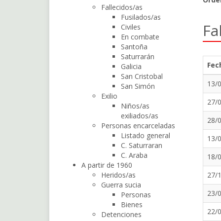
Fallecidos/as
Fusilados/as
Fa
Civiles
En combate
Santoña
Saturrarán
Fec
Galicia
San Cristobal
13/
San Simón
Exilio
27/
Niños/as
exiliados/as
28/
Personas encarceladas
Listado general
13/
C. Saturraran
C. Araba
18/
A partir de 1960
Heridos/as
27/
Guerra sucia
23/
Personas
Bienes
22/
Detenciones