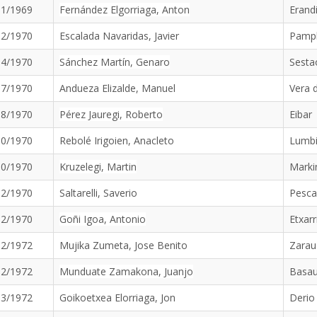
11/1969
Fernández Elgorriaga, Anton
Erand
02/1970
Escalada Navaridas, Javier
Pamp
04/1970
Sánchez Martín, Genaro
Sesta
07/1970
Andueza Elizalde, Manuel
Vera 
08/1970
Pérez Jauregi, Roberto
Eibar
10/1970
Rebolé Irigoien, Anacleto
Lumbi
10/1970
Kruzelegi, Martin
Marki
12/1970
Saltarelli, Saverio
Pesca
12/1970
Goñi Igoa, Antonio
Etxarr
02/1972
Mujika Zumeta, Jose Benito
Zarau
02/1972
Munduate Zamakona, Juanjo
Basau
03/1972
Goikoetxea Elorriaga, Jon
Derio