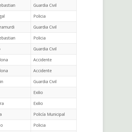
ebastian
Guardia Civil
gal
Policia
ramurdi
Guardia Civil
ebastian
Policia
o
Guardia Civil
lona
Accidente
lona
Accidente
in
Guardia Civil
Exilio
ra
Exilio
a
Policía Municipal
io
Policia