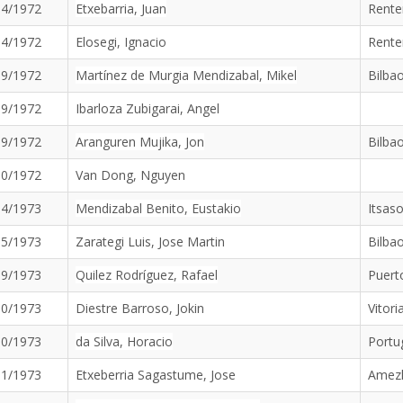
04/1972
Etxebarria, Juan
Rente
04/1972
Elosegi, Ignacio
Rente
09/1972
Martínez de Murgia Mendizabal, Mikel
Bilba
09/1972
Ibarloza Zubigarai, Angel
09/1972
Aranguren Mujika, Jon
Bilba
10/1972
Van Dong, Nguyen
04/1973
Mendizabal Benito, Eustakio
Itsas
05/1973
Zarategi Luis, Jose Martin
Bilba
09/1973
Quilez Rodríguez, Rafael
Puert
10/1973
Diestre Barroso, Jokin
Vitori
10/1973
da Silva, Horacio
Portu
11/1973
Etxeberria Sagastume, Jose
Amez