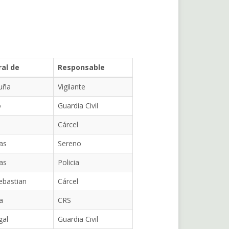
al de
Responsable
uña
Vigilante
o
Guardia Civil
Cárcel
as
Sereno
as
Policia
ebastian
Cárcel
a
CRS
gal
Guardia Civil