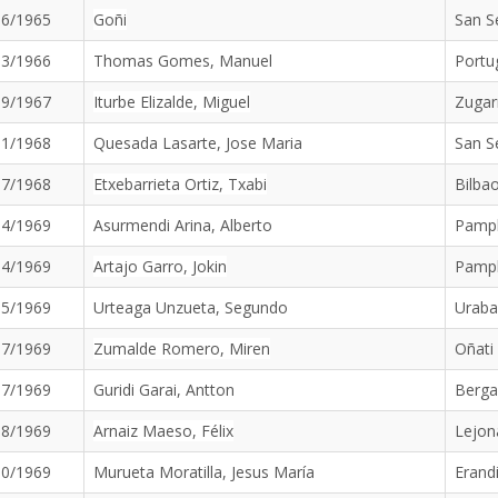
06/1965
Goñi
San S
03/1966
Thomas Gomes, Manuel
Portu
09/1967
Iturbe Elizalde, Miguel
Zugar
01/1968
Quesada Lasarte, Jose Maria
San S
07/1968
Etxebarrieta Ortiz, Txabi
Bilba
04/1969
Asurmendi Arina, Alberto
Pamp
04/1969
Artajo Garro, Jokin
Pamp
05/1969
Urteaga Unzueta, Segundo
Uraba
07/1969
Zumalde Romero, Miren
Oñati
07/1969
Guridi Garai, Antton
Berga
08/1969
Arnaiz Maeso, Félix
Lejon
10/1969
Murueta Moratilla, Jesus María
Erand