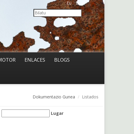
Eu
Es
MOTOR
ENLACES
BLOGS
Dokumentazio Gunea
Listados
o
Lugar