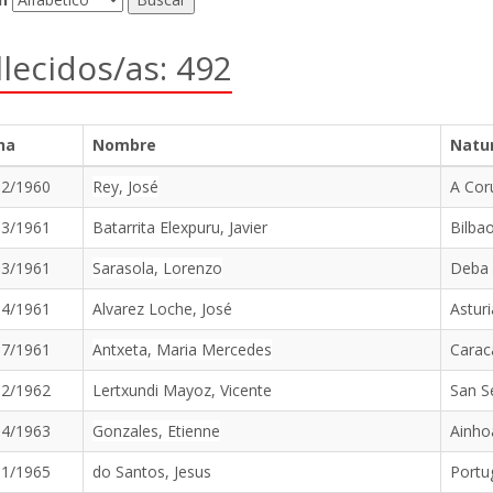
llecidos/as: 492
ha
Nombre
Natur
02/1960
Rey, José
A Cor
03/1961
Batarrita Elexpuru, Javier
Bilba
03/1961
Sarasola, Lorenzo
Deba
04/1961
Alvarez Loche, José
Asturi
07/1961
Antxeta, Maria Mercedes
Carac
12/1962
Lertxundi Mayoz, Vicente
San S
04/1963
Gonzales, Etienne
Ainho
01/1965
do Santos, Jesus
Portu