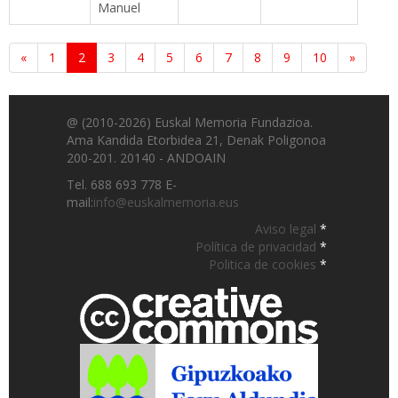
Manuel
«
1
2
3
4
5
6
7
8
9
10
»
@ (2010-2026) Euskal Memoria Fundazioa.
Ama Kandida Etorbidea 21, Denak Poligonoa
200-201. 20140 - ANDOAIN
Tel. 688 693 778 E-
mail:
info@euskalmemoria.eus
Aviso legal
*
Política de privacidad
*
Politica de cookies
*