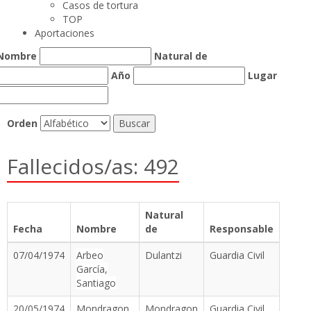
Casos de tortura
TOP
Aportaciones
Nombre
Natural de
Año
Lugar
Orden
Fallecidos/as: 492
Natural
Fecha
Nombre
de
Responsable
07/04/1974
Arbeo
Dulantzi
Guardia Civil
García,
Santiago
20/05/1974
Mondragon
Mondragon
Guardia Civil