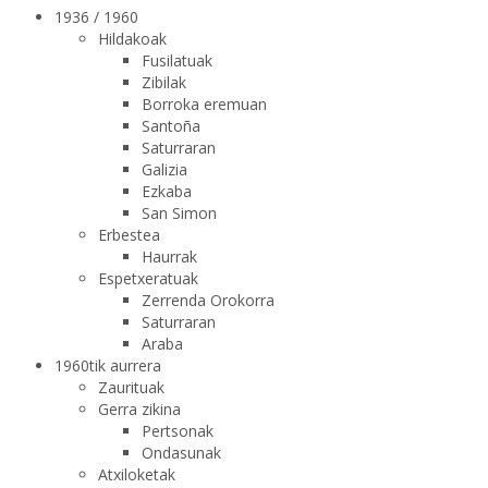
1936 / 1960
Hildakoak
Fusilatuak
Zibilak
Borroka eremuan
Santoña
Saturraran
Galizia
Ezkaba
San Simon
Erbestea
Haurrak
Espetxeratuak
Zerrenda Orokorra
Saturraran
Araba
1960tik aurrera
Zaurituak
Gerra zikina
Pertsonak
Ondasunak
Atxiloketak