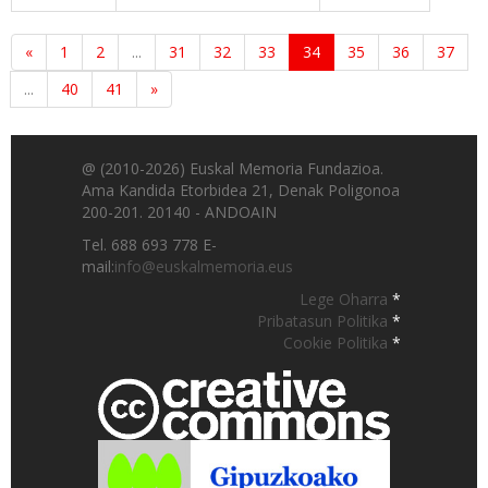
«
1
2
...
31
32
33
34
35
36
37
...
40
41
»
@ (2010-2026) Euskal Memoria Fundazioa.
Ama Kandida Etorbidea 21, Denak Poligonoa
200-201. 20140 - ANDOAIN
Tel. 688 693 778 E-
mail:
info@euskalmemoria.eus
Lege Oharra
*
Pribatasun Politika
*
Cookie Politika
*