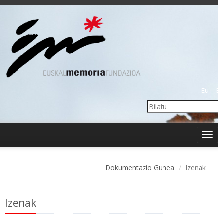
Eu
Tog
nav
Dokumentazio Gunea
Izenak
Izenak