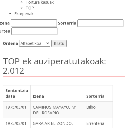
Tortura kasuak
TOP
Ekarpenak
Izena
Sorterria
Urtea
Ordena
TOP-ek auziperatutakoak:
2.012
Sententzia
data
Izena
Sorterria
1975/03/01
CAMINOS MAYAYO, Mª
Bilbo
DEL ROSARIO
1975/03/01
GARAIAR ELIZONDO,
Errenteria