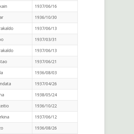
kain
1937/06/16
ar
1936/10/30
rakaldo
1937/06/13
bo
1937/03/31
rakaldo
1937/06/13
stao
1937/06/21
la
1936/08/03
ndata
1937/04/26
ma
1938/05/24
eitio
1936/10/22
rkina
1937/06/12
zo
1936/08/26