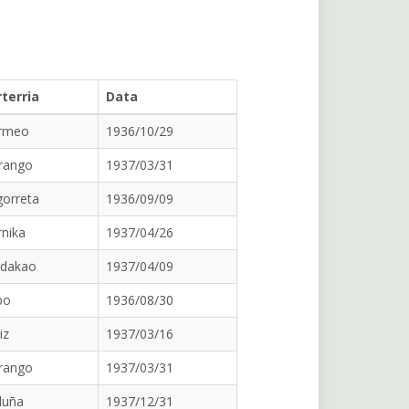
rterria
Data
rmeo
1936/10/29
rango
1937/03/31
gorreta
1936/09/09
nika
1937/04/26
ldakao
1937/04/09
bo
1936/08/30
iz
1937/03/16
rango
1937/03/31
duña
1937/12/31