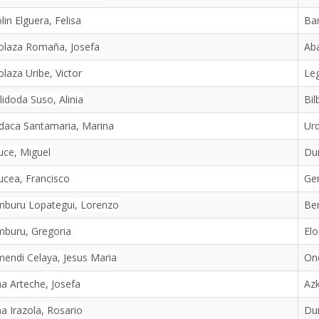
lin Elguera, Felisa
Ba
olaza Romaña, Josefa
Ab
laza Uribe, Victor
Leg
lidoda Suso, Alinia
Bil
daca Santamaria, Marina
Ur
uce, Miguel
Du
ucea, Francisco
Ger
mburu Lopategui, Lorenzo
Be
mburu, Gregoria
Elo
endi Celaya, Jesus Maria
On
a Arteche, Josefa
Azk
a Irazola, Rosario
Du