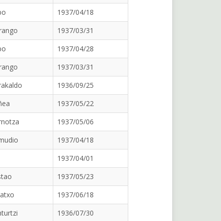
bo
1937/04/18
rango
1937/03/31
bo
1937/04/28
rango
1937/03/31
rakaldo
1936/09/25
ñea
1937/05/22
rnotza
1937/05/06
mudio
1937/04/18
1937/04/01
stao
1937/05/23
ratxo
1937/06/18
turtzi
1936/07/30