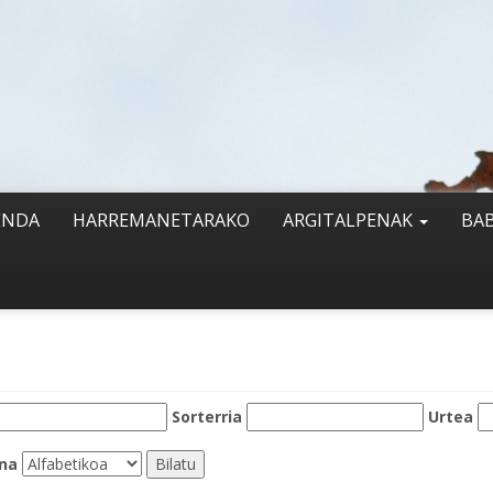
ENDA
HARREMANETARAKO
ARGITALPENAK
BA
Sorterria
Urtea
na