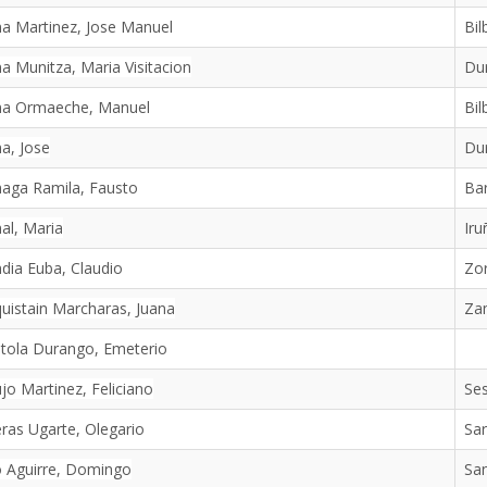
a Martinez, Jose Manuel
Bil
a Munitza, Maria Visitacion
Du
na Ormaeche, Manuel
Bil
a, Jose
Du
aga Ramila, Fausto
Ba
al, Maria
Iru
dia Euba, Claudio
Zo
uistain Marcharas, Juana
Za
tola Durango, Emeterio
jo Martinez, Feliciano
Se
ras Ugarte, Olegario
Sa
o Aguirre, Domingo
San