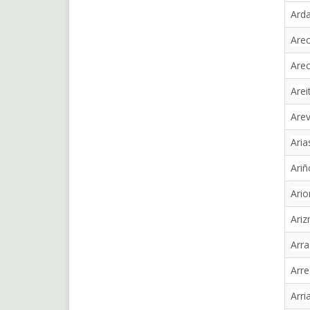
Arda
Arec
Arec
Arei
Arev
Aria
Ariñ
Ario
Ariz
Arra
Arre
Arri