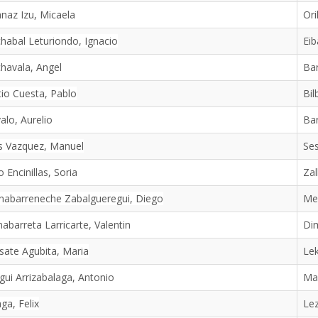
naz Izu, Micaela
Ori
habal Leturiondo, Ignacio
Eib
havala, Angel
Ba
tio Cuesta, Pablo
Bil
alo, Aurelio
Ba
s Vazquez, Manuel
Se
o Encinillas, Soria
Zal
nabarreneche Zabalgueregui, Diego
Me
nabarreta Larricarte, Valentin
Di
sate Agubita, Maria
Lek
gui Arrizabalaga, Antonio
Ma
aga, Felix
Le