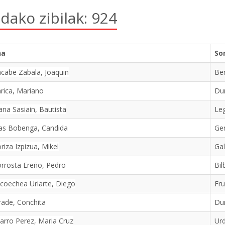
ldako zibilak: 924
na
So
cabe Zabala, Joaquin
Be
rica, Mariano
Du
na Sasiain, Bautista
Le
as Bobenga, Candida
Ger
iza Izpizua, Mikel
Ga
rrosta Ereño, Pedro
Bil
coechea Uriarte, Diego
Fru
ade, Conchita
Du
arro Perez, Maria Cruz
Ur