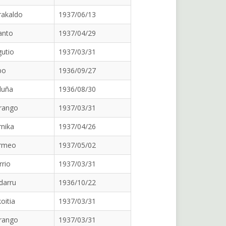
rakaldo
1937/06/13
anto
1937/04/29
utio
1937/03/31
bo
1936/09/27
duña
1936/08/30
rango
1937/03/31
nika
1937/04/26
rmeo
1937/05/02
rrio
1937/03/31
darru
1936/10/22
oitia
1937/03/31
rango
1937/03/31