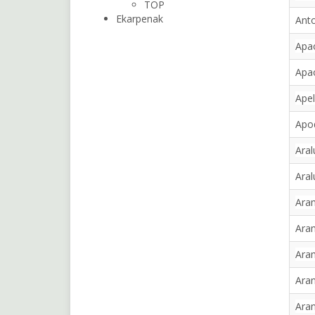
TOP
Ekarpenak
Anto
Apa
Apao
Apel
Apo
Aral
Aral
Ara
Ara
Aram
Aran
Aran