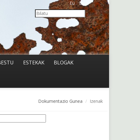
Eu
Es
BESTU
ESTEKAK
BLOGAK
Dokumentazio Gunea
Izenak