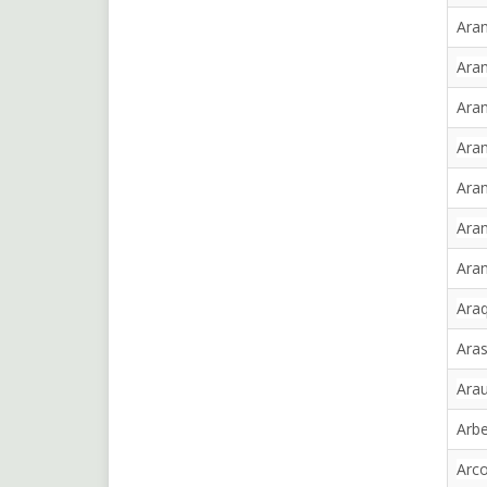
Aran
Aran
Ara
Aran
Aran
Aran
Aran
Araq
Aras
Arau
Arbe
Arc