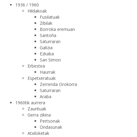
1936 / 1960
Hildakoak
Fusilatuak
Zibilak
Borroka eremuan
Santoña
Saturraran
Galizia
Ezkaba
San Simon
Erbestea
Haurrak
Espetxeratuak
Zerrenda Orokorra
Saturraran
Araba
1960tik aurrera
Zaurituak
Gerra zikina
Pertsonak
Ondasunak
Atxiloketak