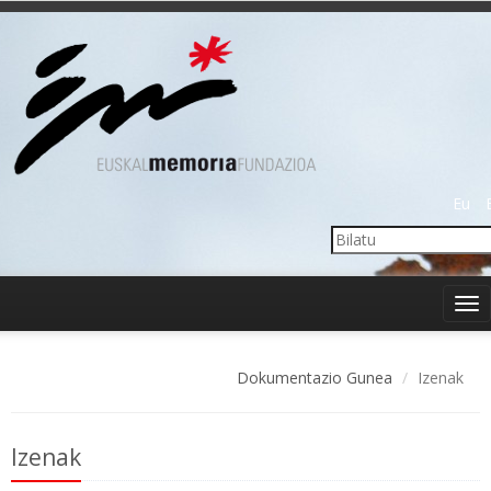
Eu
Tog
nav
Dokumentazio Gunea
Izenak
Izenak