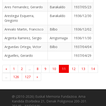
Ares Fernandez, Gerardo
Barakaldo
1937/05/23
Arestegui Esquerra,
Barakaldo
1936/12/30
Gregorio
Arevalo Martin, Francisco
Bilbo
1936/12/02
Argenta Ramirez, Sergio
Arrigorriaga
1936/11/30
Arguedas Ortega, Victor
Bilbo
1937/04/04
Arguelles, Gerardo
1937/04/29
«
1
2
...
8
9
10
11
12
13
14
...
126
127
»
@ (2010-2026) Euskal Memoria Fundazioa. Ama
Kandida Etorbidea 21, Denak Poligonoa 200-201.
20140 - ANDOAIN