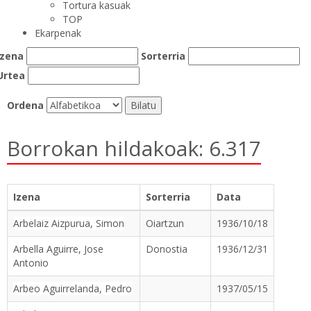
Tortura kasuak
TOP
Ekarpenak
Izena
Sorterria
Urtea
Ordena
Borrokan hildakoak: 6.317
Izena
Sorterria
Data
Arbelaiz Aizpurua, Simon
Oiartzun
1936/10/18
Arbella Aguirre, Jose
Donostia
1936/12/31
Antonio
Arbeo Aguirrelanda, Pedro
1937/05/15