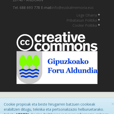
Tel. 688 693 778 E-mail:
info@euskalmemoria.eus
Lege Oharra
*
Pribatasun Politika
*
Cookie Politika
*
Cookie propioak eta beste hirugarren batzuen cookieak
erabiltzen ditugu, teknika eta pertsonalizazio helburuetarako.