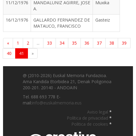
11/12/1976
MANDALUNIZ AGIRRE, JOSE
Muxika
A.
16/12/1976
GALLARDO FERNANDEZ DE
Gasteiz
MATAUCO, FRANCISCO
«
1
2
...
33
34
35
36
37
38
39
40
41
»
@ (2010-2026) Euskal Memoria Fundazioa.
Ama Kandida Etorbidea 21, Denak Poligonoa
200-201. 20140 - ANDOAIN
Tel. 688 693 778 E-
mail:
info@euskalmemoria.eus
Aviso legal
*
Política de privacidad
*
Politica de cookies
*