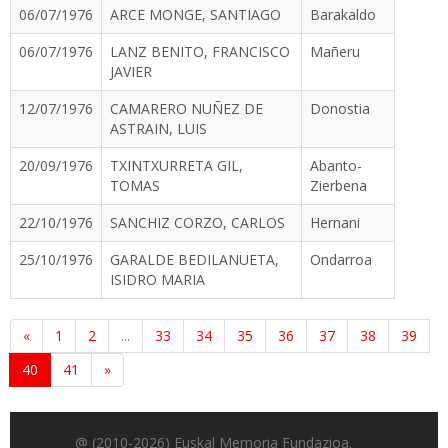
06/07/1976
ARCE MONGE, SANTIAGO
Barakaldo
06/07/1976
LANZ BENITO, FRANCISCO
Mañeru
JAVIER
12/07/1976
CAMARERO NUÑEZ DE
Donostia
ASTRAIN, LUIS
20/09/1976
TXINTXURRETA GIL,
Abanto-
TOMAS
Zierbena
22/10/1976
SANCHIZ CORZO, CARLOS
Hernani
25/10/1976
GARALDE BEDILANUETA,
Ondarroa
ISIDRO MARIA
«
1
2
...
33
34
35
36
37
38
39
40
41
»
@ (2010-2026) Euskal Memoria Fundazioa.