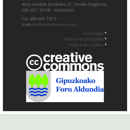
Ama Kandida Etorbidea 21, Denak Poligonoa
200-201. 20140 - ANDOAIN
Tel. 688 693 778 E-
mail:
info@euskalmemoria.eus
Aviso legal
*
Política de privacidad
*
Politica de cookies
*