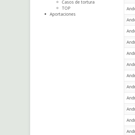
Casos de tortura
TOP
Ando
Aportaciones
Ando
Ando
Andr
And
Andr
Andr
And
And
Andr
Andr
Andr