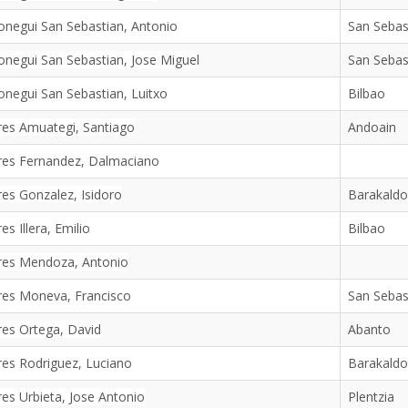
negui San Sebastian, Antonio
San Sebas
negui San Sebastian, Jose Miguel
San Sebas
negui San Sebastian, Luitxo
Bilbao
es Amuategi, Santiago
Andoain
res Fernandez, Dalmaciano
es Gonzalez, Isidoro
Barakaldo
es Illera, Emilio
Bilbao
res Mendoza, Antonio
res Moneva, Francisco
San Sebas
es Ortega, David
Abanto
es Rodriguez, Luciano
Barakaldo
es Urbieta, Jose Antonio
Plentzia