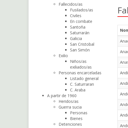
Fallecidos/as
Fa
Fusilados/as
Civiles
En combate
Santoña
No
Saturrarán
Galicia
Anac
San Cristobal
San Simón
Ana
Exilio
Niños/as
Anas
exiliados/as
Personas encarceladas
And
Listado general
And
C. Saturraran
C. Araba
Ando
A partir de 1960
Heridos/as
Ando
Guerra sucia
Personas
Ando
Bienes
Detenciones
Ando