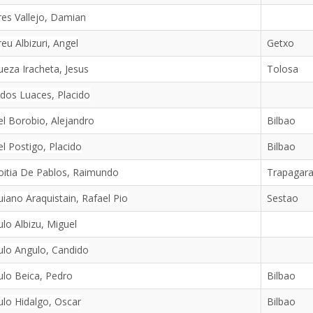
es Vallejo, Damian
eu Albizuri, Angel
Getxo
eza Iracheta, Jesus
Tolosa
dos Luaces, Placido
l Borobio, Alejandro
Bilbao
l Postigo, Placido
Bilbao
oitia De Pablos, Raimundo
Trapagar
iano Araquistain, Rafael Pio
Sestao
lo Albizu, Miguel
lo Angulo, Candido
lo Beica, Pedro
Bilbao
lo Hidalgo, Oscar
Bilbao