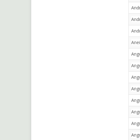
Andr
Andr
Andu
Anei
Ange
Ange
Ang
Angu
Angu
Angu
Angu
Angu