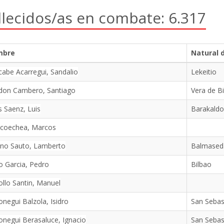
llecidos/as en combate: 6.317
mbre
Natural 
abe Acarregui, Sandalio
Lekeitio
don Cambero, Santiago
Vera de B
 Saenz, Luis
Barakaldo
icoechea, Marcos
ino Sauto, Lamberto
Balmased
 Garcia, Pedro
Bilbao
llo Santin, Manuel
negui Balzola, Isidro
San Sebas
negui Berasaluce, Ignacio
San Sebas